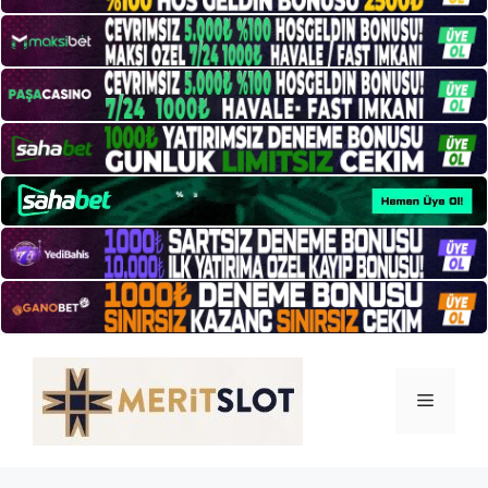
İçeriğe
atla
Menü