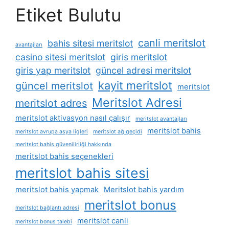
Etiket Bulutu
canli meritslot
bahis sitesi meritslot
avantajları
casino sitesi meritslot
giris meritslot
giris yap meritslot
güncel adresi meritslot
kayit meritslot
güncel meritslot
meritslot
Meritslot Adresi
meritslot adres
meritslot aktivasyon nasıl çalışır
meritslot avantajları
meritslot bahis
meritslot avrupa asya ligleri
meritslot ağ geçidi
meritslot bahis güvenilirliği hakkında
meritslot bahis seçenekleri
meritslot bahis sitesi
meritslot bahis yapmak
Meritslot bahis yardım
meritslot bonus
meritslot bağlantı adresi
meritslot canli
meritslot bonus talebi