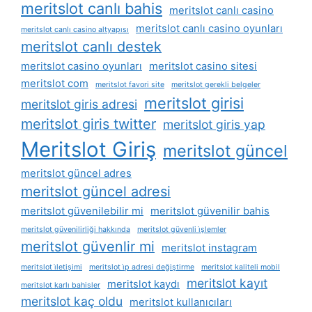
meritslot canlı bahis
meritslot canlı casino
meritslot canlı casino oyunları
meritslot canlı casino altyapısı
meritslot canlı destek
meritslot casino oyunları
meritslot casino sitesi
meritslot com
meritslot favori site
meritslot gerekli belgeler
meritslot girisi
meritslot giris adresi
meritslot giris twitter
meritslot giris yap
Meritslot Giriş
meritslot güncel
meritslot güncel adres
meritslot güncel adresi
meritslot güvenilebilir mi
meritslot güvenilir bahis
meritslot güvenilirliği hakkında
meritslot güvenli i̇şlemler
meritslot güvenlir mi
meritslot instagram
meritslot i̇letişimi
meritslot i̇p adresi değiştirme
meritslot kaliteli mobil
meritslot kayıt
meritslot kaydı
meritslot karlı bahisler
meritslot kaç oldu
meritslot kullanıcıları