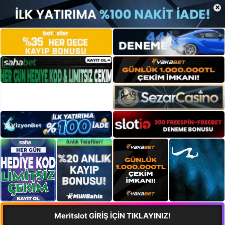
×
Meritslot GİRİŞ İÇİN TIKLAYINIZ!