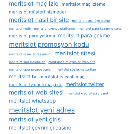
meritslot maç izle
meritslot maç izleme
meritslot müşteri hizmetleri
meritslot nasil bir site
meritslot nasıl üye olunur
meritslot nedir
meritslot oyuncu platformu
meritslot para kazanma şansı
meritslot para çekme
meritslot para yatirma
meritslot promosyon kodu
meritslot sitesi
meritslot resmi adres erişim
meritslot slot makineleri
meritslot slot oyunları web site
meritslot spor promosyonları
meritslot sözleşme şartları
meritslot tv
meritslot tv canli maç
meritslot twitter
meritslot tv canli maç izle
meritslot web sitesi
meritslot web sitesi ziyaret
meritslot whatsapp
meritslot yeni adres
meritslot yeni giris
meritslot çevrimiçi casino