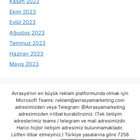
Kasım 2023
Ekim 2023
Eylül 2023
Ağustos 2023
Temmuz 2023
Haziran 2023
Mayıs 2023
Avrasya'nın en büyük reklam platformunda olmak için
Microsoft Teams:
reklam@avrasyamarketing.com
adresimizden veya Telegram: @Avrasyamarketing
adresimizden irtibat kurabilirsiniz. (Tek iletişim
adreslerimiz teams / telegram ve mail adresimizdir.
Harici hiçbir iletişim adresimiz bulunmamaktadır.
Lütfen itibar etmeyiniz.) Türkiye yasalarına göre 7258