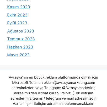
Kasım 2023
Ekim 2023
Eylül 2023
Ağustos 2023
Temmuz 2023
Haziran 2023
Mayıs 2023
Avrasya'nın en büyük reklam platformunda olmak için
Microsoft Teams:
reklam@avrasyamarketing.com
adresimizden veya Telegram: @Avrasyamarketing
adresimizden irtibat kurabilirsiniz. (Tek iletişim
adreslerimiz teams / telegram ve mail adresimizdir.
Harici hiçbir iletişim adresimiz bulunmamaktadır.