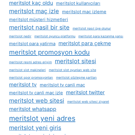
meritslot kaç oldu
meritslot kullanıcıları
meritslot maç izle
meritslot maç izleme
meritslot müşteri hizmetleri
meritslot nasil bir site
meritslot nasıl üye olunur
meritslot nedir
meritslot oyuncu platformu
meritslot para kazanma şansı
meritslot para çekme
meritslot para yatirma
meritslot promosyon kodu
meritslot sitesi
meritslot resmi adres erişim
meritslot slot makineleri
meritslot slot oyunları web site
meritslot spor promosyonları
meritslot sözleşme şartları
meritslot tv
meritslot tv canli maç
meritslot twitter
meritslot tv canli maç izle
meritslot web sitesi
meritslot web sitesi ziyaret
meritslot whatsapp
meritslot yeni adres
meritslot yeni giris