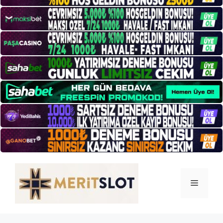
İçeriğe
atla
Menü