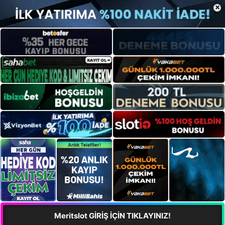
×
Meritslot GİRİŞ İÇİN TIKLAYINIZ!