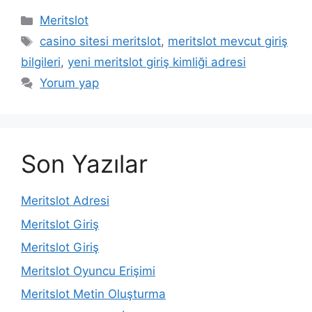
Kategoriler
Meritslot
Etiketler
casino sitesi meritslot
,
meritslot mevcut giriş
bilgileri
,
yeni meritslot giriş kimliği adresi
Yorum yap
Son Yazılar
Meritslot Adresi
Meritslot Giriş
Meritslot Giriş
Meritslot Oyuncu Erişimi
Meritslot Metin Oluşturma