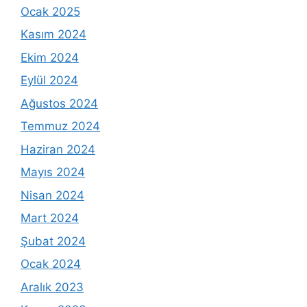
Ocak 2025
Kasım 2024
Ekim 2024
Eylül 2024
Ağustos 2024
Temmuz 2024
Haziran 2024
Mayıs 2024
Nisan 2024
Mart 2024
Şubat 2024
Ocak 2024
Aralık 2023