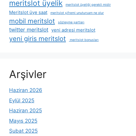
meritslot üyelik
meritslot üyeliği gerekli midir
Meritslot üye saat
meritslot şifremi unutursam ne olur
mobil meritslot
sözleşme şartları
twitter meritslot
yeni adresi meritslot
yeni giris meritslot
meritslot bonusları
Arşivler
Haziran 2026
Eylül 2025
Haziran 2025
Mayıs 2025
Şubat 2025