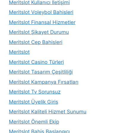
Meritslot Kullanıcı İletişimi
Meritslot Voleybol Bahisleri
Meritslot Finansal Hizmetler
Meritslot Şikayet Durumu
Meritslot Cep Bahisleri
Meritslot
Meritslot Casino Türleri
Meritslot Tasarım Çeşitliliği
Meritslot Kampanya Fırsatları
Meritslot Tv Sorunsuz
Meritslot Üyelik Giriş
Meritslot Kaliteli Hizmet Sunumu
Meritslot Önemli Ekip
Meritslot Bahis Başlangıcı