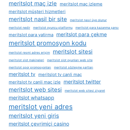
meritslot maç izle
meritslot maç izleme
meritslot müşteri hizmetleri
meritslot nasil bir site
meritslot nasıl üye olunur
meritslot nedir
meritslot oyuncu platformu
meritslot para kazanma şansı
meritslot para çekme
meritslot para yatirma
meritslot promosyon kodu
meritslot sitesi
meritslot resmi adres erişim
meritslot slot makineleri
meritslot slot oyunları web site
meritslot spor promosyonları
meritslot sözleşme şartları
meritslot tv
meritslot tv canli maç
meritslot twitter
meritslot tv canli maç izle
meritslot web sitesi
meritslot web sitesi ziyaret
meritslot whatsapp
meritslot yeni adres
meritslot yeni giris
meritslot çevrimiçi casino