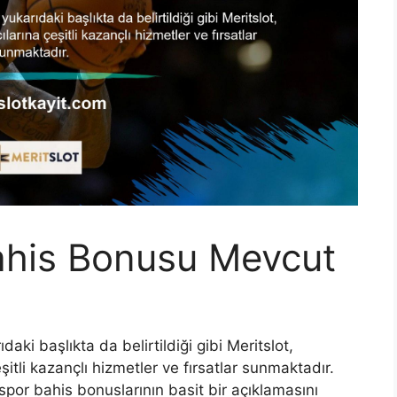
Bahis Bonusu Mevcut
ki başlıkta da belirtildiği gibi Meritslot,
şitli kazançlı hizmetler ve fırsatlar sunmaktadır.
 spor bahis bonuslarının basit bir açıklamasını