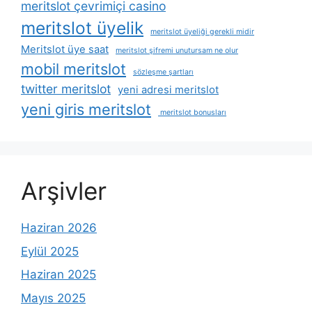
meritslot çevrimiçi casino
meritslot üyelik
meritslot üyeliği gerekli midir
Meritslot üye saat
meritslot şifremi unutursam ne olur
mobil meritslot
sözleşme şartları
twitter meritslot
yeni adresi meritslot
yeni giris meritslot
meritslot bonusları
Arşivler
Haziran 2026
Eylül 2025
Haziran 2025
Mayıs 2025