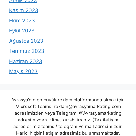
Aralık 2023
Kasım 2023
Ekim 2023
Eylül 2023
Ağustos 2023
Temmuz 2023
Haziran 2023
Mayıs 2023
Avrasya'nın en büyük reklam platformunda olmak için
Microsoft Teams:
reklam@avrasyamarketing.com
adresimizden veya Telegram: @Avrasyamarketing
adresimizden irtibat kurabilirsiniz. (Tek iletişim
adreslerimiz teams / telegram ve mail adresimizdir.
Harici hiçbir iletişim adresimiz bulunmamaktadır.