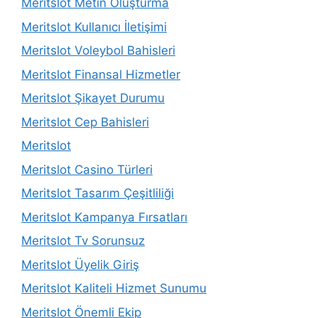
Meritslot Metin Oluşturma
Meritslot Kullanıcı İletişimi
Meritslot Voleybol Bahisleri
Meritslot Finansal Hizmetler
Meritslot Şikayet Durumu
Meritslot Cep Bahisleri
Meritslot
Meritslot Casino Türleri
Meritslot Tasarım Çeşitliliği
Meritslot Kampanya Fırsatları
Meritslot Tv Sorunsuz
Meritslot Üyelik Giriş
Meritslot Kaliteli Hizmet Sunumu
Meritslot Önemli Ekip