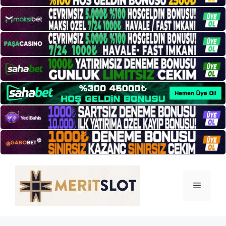
İçeriğe
atla
Menü