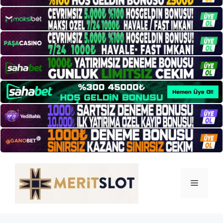
İçeriğe
atla
Menü