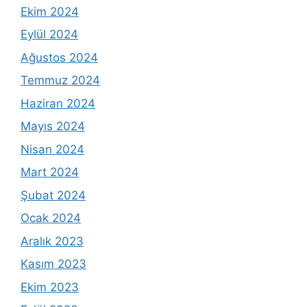
Ekim 2024
Eylül 2024
Ağustos 2024
Temmuz 2024
Haziran 2024
Mayıs 2024
Nisan 2024
Mart 2024
Şubat 2024
Ocak 2024
Aralık 2023
Kasım 2023
Ekim 2023