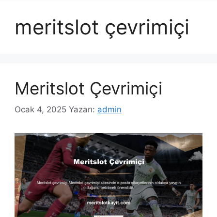
meritslot çevrimiçi
Meritslot Çevrimiçi
Ocak 4, 2025
Yazarı:
admin