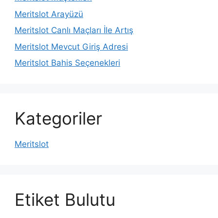
Meritslot Arayüzü
Meritslot Canlı Maçları İle Artış
Meritslot Mevcut Giriş Adresi
Meritslot Bahis Seçenekleri
Kategoriler
Meritslot
Etiket Bulutu