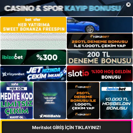
×
Meritslot GİRİŞ İÇİN TIKLAYINIZ!