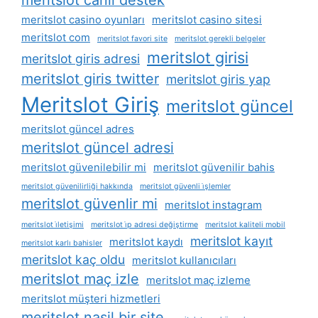
meritslot canlı destek
meritslot casino oyunları
meritslot casino sitesi
meritslot com
meritslot favori site
meritslot gerekli belgeler
meritslot girisi
meritslot giris adresi
meritslot giris twitter
meritslot giris yap
Meritslot Giriş
meritslot güncel
meritslot güncel adres
meritslot güncel adresi
meritslot güvenilebilir mi
meritslot güvenilir bahis
meritslot güvenilirliği hakkında
meritslot güvenli i̇şlemler
meritslot güvenlir mi
meritslot instagram
meritslot i̇letişimi
meritslot i̇p adresi değiştirme
meritslot kaliteli mobil
meritslot kayıt
meritslot kaydı
meritslot karlı bahisler
meritslot kaç oldu
meritslot kullanıcıları
meritslot maç izle
meritslot maç izleme
meritslot müşteri hizmetleri
meritslot nasil bir site