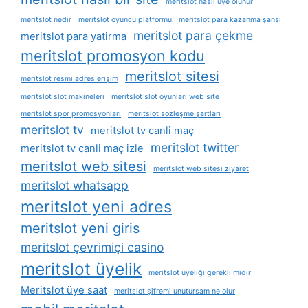
meritslot nasıl üye olunur
meritslot nedir
meritslot oyuncu platformu
meritslot para kazanma şansı
meritslot para çekme
meritslot para yatirma
meritslot promosyon kodu
meritslot sitesi
meritslot resmi adres erişim
meritslot slot makineleri
meritslot slot oyunları web site
meritslot spor promosyonları
meritslot sözleşme şartları
meritslot tv
meritslot tv canli maç
meritslot twitter
meritslot tv canli maç izle
meritslot web sitesi
meritslot web sitesi ziyaret
meritslot whatsapp
meritslot yeni adres
meritslot yeni giris
meritslot çevrimiçi casino
meritslot üyelik
meritslot üyeliği gerekli midir
Meritslot üye saat
meritslot şifremi unutursam ne olur