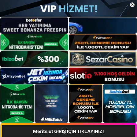
×
Meritslot GİRİŞ İÇİN TIKLAYINIZ!