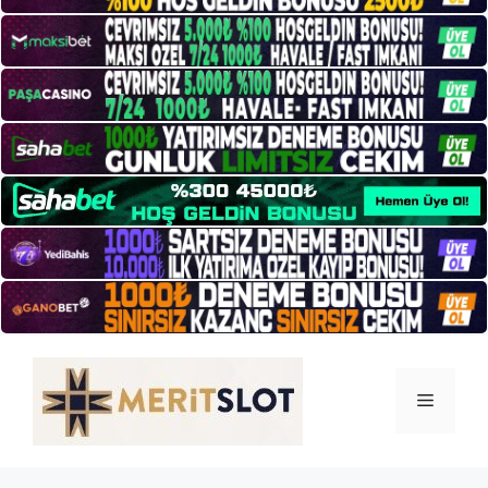
İçeriğe
atla
Menü