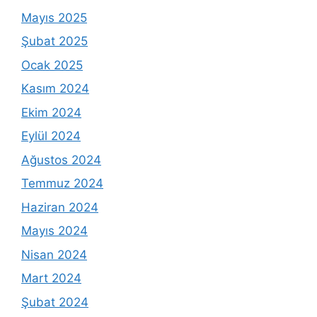
Mayıs 2025
Şubat 2025
Ocak 2025
Kasım 2024
Ekim 2024
Eylül 2024
Ağustos 2024
Temmuz 2024
Haziran 2024
Mayıs 2024
Nisan 2024
Mart 2024
Şubat 2024