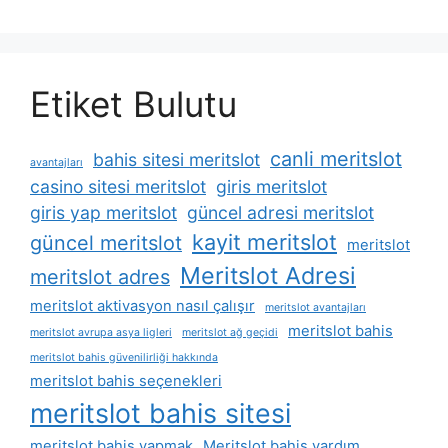
Etiket Bulutu
canli meritslot
bahis sitesi meritslot
avantajları
casino sitesi meritslot
giris meritslot
giris yap meritslot
güncel adresi meritslot
kayit meritslot
güncel meritslot
meritslot
Meritslot Adresi
meritslot adres
meritslot aktivasyon nasıl çalışır
meritslot avantajları
meritslot bahis
meritslot avrupa asya ligleri
meritslot ağ geçidi
meritslot bahis güvenilirliği hakkında
meritslot bahis seçenekleri
meritslot bahis sitesi
meritslot bahis yapmak
Meritslot bahis yardım