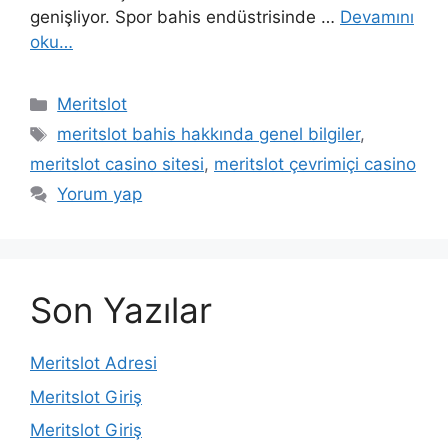
genişliyor. Spor bahis endüstrisinde …
Devamını
oku…
Kategoriler
Meritslot
Etiketler
meritslot bahis hakkında genel bilgiler
,
meritslot casino sitesi
,
meritslot çevrimiçi casino
Yorum yap
Son Yazılar
Meritslot Adresi
Meritslot Giriş
Meritslot Giriş