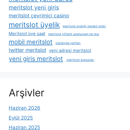
meritslot yeni giris
meritslot çevrimiçi casino
meritslot üyelik
meritslot üyeliği gerekli midir
Meritslot üye saat
meritslot şifremi unutursam ne olur
mobil meritslot
sözleşme şartları
twitter meritslot
yeni adresi meritslot
yeni giris meritslot
meritslot bonusları
Arşivler
Haziran 2026
Eylül 2025
Haziran 2025