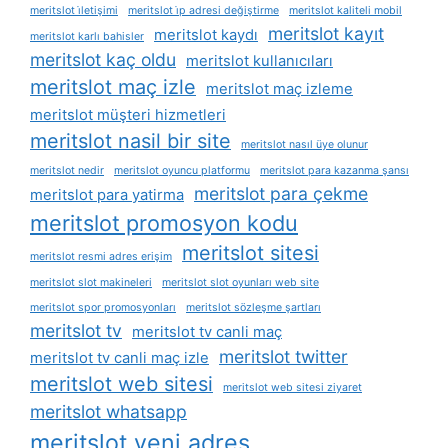
meritslot i̇letişimi
meritslot i̇p adresi değiştirme
meritslot kaliteli mobil
meritslot kayıt
meritslot kaydı
meritslot karlı bahisler
meritslot kaç oldu
meritslot kullanıcıları
meritslot maç izle
meritslot maç izleme
meritslot müşteri hizmetleri
meritslot nasil bir site
meritslot nasıl üye olunur
meritslot nedir
meritslot oyuncu platformu
meritslot para kazanma şansı
meritslot para çekme
meritslot para yatirma
meritslot promosyon kodu
meritslot sitesi
meritslot resmi adres erişim
meritslot slot makineleri
meritslot slot oyunları web site
meritslot spor promosyonları
meritslot sözleşme şartları
meritslot tv
meritslot tv canli maç
meritslot twitter
meritslot tv canli maç izle
meritslot web sitesi
meritslot web sitesi ziyaret
meritslot whatsapp
meritslot yeni adres