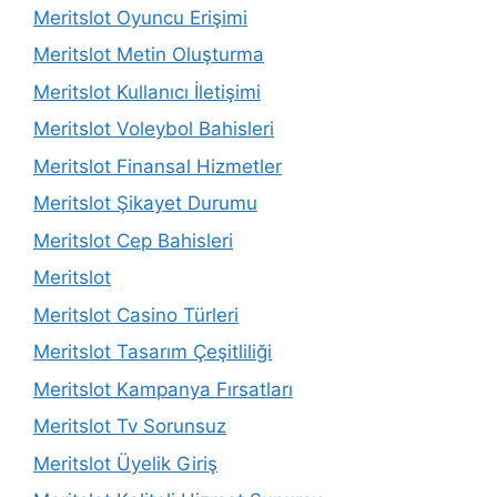
Meritslot Oyuncu Erişimi
Meritslot Metin Oluşturma
Meritslot Kullanıcı İletişimi
Meritslot Voleybol Bahisleri
Meritslot Finansal Hizmetler
Meritslot Şikayet Durumu
Meritslot Cep Bahisleri
Meritslot
Meritslot Casino Türleri
Meritslot Tasarım Çeşitliliği
Meritslot Kampanya Fırsatları
Meritslot Tv Sorunsuz
Meritslot Üyelik Giriş