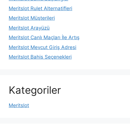
Meritslot Rulet Alternatifleri
Meritslot Müşterileri
Meritslot Arayüzü
Meritslot Canlı Maçları İle Artış
Meritslot Mevcut Giriş Adresi
Meritslot Bahis Seçenekleri
Kategoriler
Meritslot