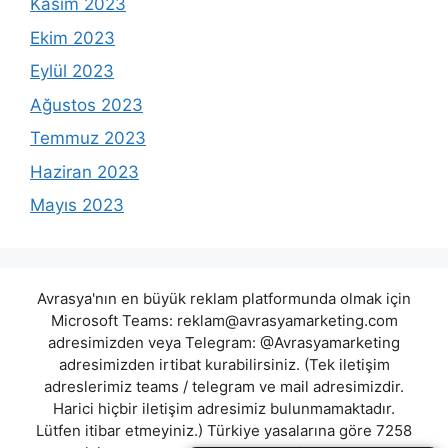
Kasım 2023
Ekim 2023
Eylül 2023
Ağustos 2023
Temmuz 2023
Haziran 2023
Mayıs 2023
Avrasya'nın en büyük reklam platformunda olmak için
Microsoft Teams:
reklam@avrasyamarketing.com
adresimizden veya Telegram: @Avrasyamarketing
adresimizden irtibat kurabilirsiniz. (Tek iletişim
adreslerimiz teams / telegram ve mail adresimizdir.
Harici hiçbir iletişim adresimiz bulunmamaktadır.
Lütfen itibar etmeyiniz.) Türkiye yasalarına göre 7258