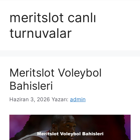
meritslot canlı
turnuvalar
Meritslot Voleybol
Bahisleri
Haziran 3, 2026
Yazarı:
admin