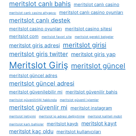
meritslot canlı bahis
meritslot canlı casino
meritslot canlı casino oyunları
meritslot canlı casino altyapısı
meritslot canlı destek
meritslot casino oyunları
meritslot casino sitesi
meritslot com
meritslot favori site
meritslot gerekli belgeler
meritslot girisi
meritslot giris adresi
meritslot giris twitter
meritslot giris yap
Meritslot Giriş
meritslot güncel
meritslot güncel adres
meritslot güncel adresi
meritslot güvenilebilir mi
meritslot güvenilir bahis
meritslot güvenilirliği hakkında
meritslot güvenli i̇şlemler
meritslot güvenlir mi
meritslot instagram
meritslot i̇letişimi
meritslot i̇p adresi değiştirme
meritslot kaliteli mobil
meritslot kayıt
meritslot kaydı
meritslot karlı bahisler
meritslot kaç oldu
meritslot kullanıcıları