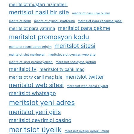
meritslot müşteri hizmetleri
meritslot nasil bir site
meritslot nasıl üye olunur
meritslot nedir
meritslot oyuncu platformu
meritslot para kazanma şansı
meritslot para çekme
meritslot para yatirma
meritslot promosyon kodu
meritslot sitesi
meritslot resmi adres erişim
meritslot slot makineleri
meritslot slot oyunları web site
meritslot spor promosyonları
meritslot sözleşme şartları
meritslot tv
meritslot tv canli maç
meritslot twitter
meritslot tv canli maç izle
meritslot web sitesi
meritslot web sitesi ziyaret
meritslot whatsapp
meritslot yeni adres
meritslot yeni giris
meritslot çevrimiçi casino
meritslot üyelik
meritslot üyeliği gerekli midir