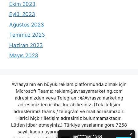
Ekim 2023
Eylül 2023
Ağustos 2023
Temmuz 2023
Haziran 2023
Mayıs 2023
Avrasya'nın en büyük reklam platformunda olmak için
Microsoft Teams:
reklam@avrasyamarketing.com
adresimizden veya Telegram: @Avrasyamarketing
adresimizden irtibat kurabilirsiniz. (Tek iletişim
adreslerimiz teams / telegram ve mail adresimizdir.
Harici hiçbir iletişim adresimiz bulunmamaktadır.
Lütfen itibar etmeyiniz.) Türkiye yasalarına göre 7258
sayılı kanun uyarınca yasa dışı bahis oynamanın