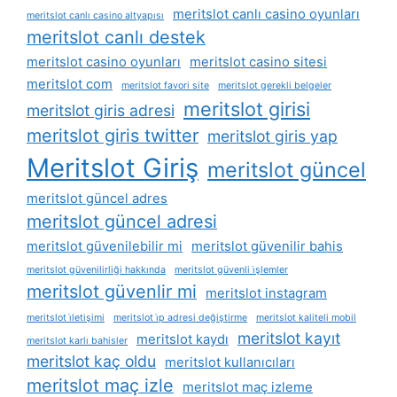
meritslot canlı casino oyunları
meritslot canlı casino altyapısı
meritslot canlı destek
meritslot casino oyunları
meritslot casino sitesi
meritslot com
meritslot favori site
meritslot gerekli belgeler
meritslot girisi
meritslot giris adresi
meritslot giris twitter
meritslot giris yap
Meritslot Giriş
meritslot güncel
meritslot güncel adres
meritslot güncel adresi
meritslot güvenilebilir mi
meritslot güvenilir bahis
meritslot güvenilirliği hakkında
meritslot güvenli i̇şlemler
meritslot güvenlir mi
meritslot instagram
meritslot i̇letişimi
meritslot i̇p adresi değiştirme
meritslot kaliteli mobil
meritslot kayıt
meritslot kaydı
meritslot karlı bahisler
meritslot kaç oldu
meritslot kullanıcıları
meritslot maç izle
meritslot maç izleme