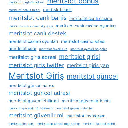
meritslot bonus
meritslot bağlantı adresi
meritslot canli
meritslot bonus talebi
meritslot canlı bahis
meritslot canlı casino
meritslot canlı casino oyunları
meritslot canlı casino altyapısı
meritslot canlı destek
meritslot casino oyunları
meritslot casino sitesi
meritslot com
meritslot favori site
meritslot gerekli belgeler
meritslot girisi
meritslot giris adresi
meritslot giris twitter
meritslot giris yap
Meritslot Giriş
meritslot güncel
meritslot güncel adres
meritslot güncel adresi
meritslot güvenilebilir mi
meritslot güvenilir bahis
meritslot güvenilirliği hakkında
meritslot güvenli i̇şlemler
meritslot güvenlir mi
meritslot instagram
meritslot i̇letişimi
meritslot i̇p adresi değiştirme
meritslot kaliteli mobil