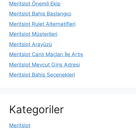
Meritslot Önemli Ekip
Meritslot Bahis Başlangıcı
Meritslot Rulet Alternatifleri
Meritslot Müşterileri
Meritslot Arayüzü
Meritslot Canlı Maçları İle Artış
Meritslot Mevcut Giriş Adresi
Meritslot Bahis Seçenekleri
Kategoriler
Meritslot