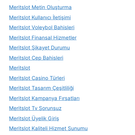
Meritslot Metin Oluşturma
Meritslot Kullanıcı İletişimi
Meritslot Voleybol Bahisleri
Meritslot Finansal Hizmetler
Meritslot Şikayet Durumu
Meritslot Cep Bahisleri
Meritslot
Meritslot Casino Türleri
Meritslot Tasarım Çeşitliliği
Meritslot Kampanya Fırsatları
Meritslot Tv Sorunsuz
Meritslot Üyelik Giriş
Meritslot Kaliteli Hizmet Sunumu