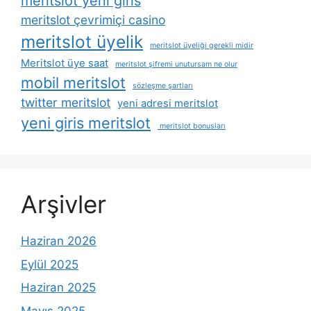
meritslot yeni giris
meritslot çevrimiçi casino
meritslot üyelik
meritslot üyeliği gerekli midir
Meritslot üye saat
meritslot şifremi unutursam ne olur
mobil meritslot
sözleşme şartları
twitter meritslot
yeni adresi meritslot
yeni giris meritslot
meritslot bonusları
Arşivler
Haziran 2026
Eylül 2025
Haziran 2025
Mayıs 2025