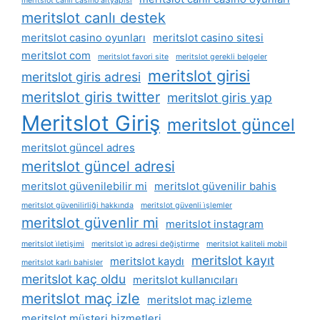
meritslot canlı casino altyapısı
meritslot canlı destek
meritslot casino oyunları
meritslot casino sitesi
meritslot com
meritslot favori site
meritslot gerekli belgeler
meritslot girisi
meritslot giris adresi
meritslot giris twitter
meritslot giris yap
Meritslot Giriş
meritslot güncel
meritslot güncel adres
meritslot güncel adresi
meritslot güvenilebilir mi
meritslot güvenilir bahis
meritslot güvenilirliği hakkında
meritslot güvenli i̇şlemler
meritslot güvenlir mi
meritslot instagram
meritslot i̇letişimi
meritslot i̇p adresi değiştirme
meritslot kaliteli mobil
meritslot kayıt
meritslot kaydı
meritslot karlı bahisler
meritslot kaç oldu
meritslot kullanıcıları
meritslot maç izle
meritslot maç izleme
meritslot müşteri hizmetleri