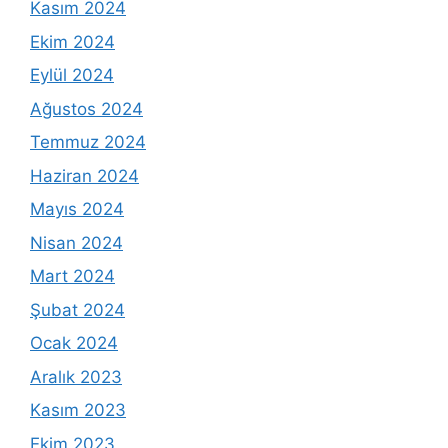
Kasım 2024
Ekim 2024
Eylül 2024
Ağustos 2024
Temmuz 2024
Haziran 2024
Mayıs 2024
Nisan 2024
Mart 2024
Şubat 2024
Ocak 2024
Aralık 2023
Kasım 2023
Ekim 2023