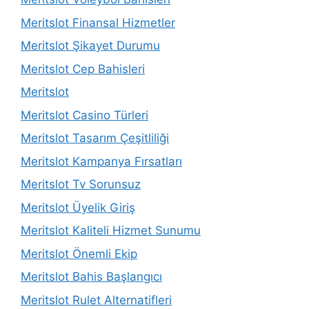
Meritslot Finansal Hizmetler
Meritslot Şikayet Durumu
Meritslot Cep Bahisleri
Meritslot
Meritslot Casino Türleri
Meritslot Tasarım Çeşitliliği
Meritslot Kampanya Fırsatları
Meritslot Tv Sorunsuz
Meritslot Üyelik Giriş
Meritslot Kaliteli Hizmet Sunumu
Meritslot Önemli Ekip
Meritslot Bahis Başlangıcı
Meritslot Rulet Alternatifleri