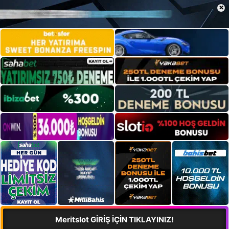
×
Meritslot GİRİŞ İÇİN TIKLAYINIZ!