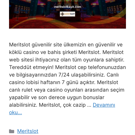
Meritslot güvenilir site ülkemizin en güvenilir ve
köklü casino ve bahis şirketi Meritslot. Meritslot
web sitesi ihtiyacınız olan tüm oyunlara sahiptir.
Tereddüt etmeyin! Meritslot cep telefonunuzdan
ve bilgisayarınızdan 7/24 ulaşabilirsiniz. Canlı
casino lobisi haftanın 7 günü açıktır. Meritslot
canlı rulet veya casino oyunları arasından seçim
yapabilir ve son derece uygun bonuslar
alabilirsiniz. Meritslot, çok cazip …
Devamını
oku…
Kategoriler
Meritslot