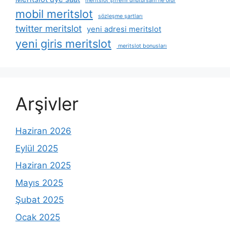
meritslot şifremi unutursam ne olur
mobil meritslot
sözleşme şartları
twitter meritslot
yeni adresi meritslot
yeni giris meritslot
meritslot bonusları
Arşivler
Haziran 2026
Eylül 2025
Haziran 2025
Mayıs 2025
Şubat 2025
Ocak 2025