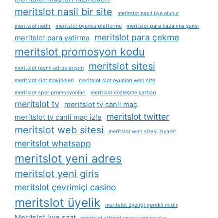
meritslot nasil bir site
meritslot nasıl üye olunur
meritslot nedir
meritslot oyuncu platformu
meritslot para kazanma şansı
meritslot para çekme
meritslot para yatirma
meritslot promosyon kodu
meritslot sitesi
meritslot resmi adres erişim
meritslot slot makineleri
meritslot slot oyunları web site
meritslot spor promosyonları
meritslot sözleşme şartları
meritslot tv
meritslot tv canli maç
meritslot twitter
meritslot tv canli maç izle
meritslot web sitesi
meritslot web sitesi ziyaret
meritslot whatsapp
meritslot yeni adres
meritslot yeni giris
meritslot çevrimiçi casino
meritslot üyelik
meritslot üyeliği gerekli midir
Meritslot üye saat