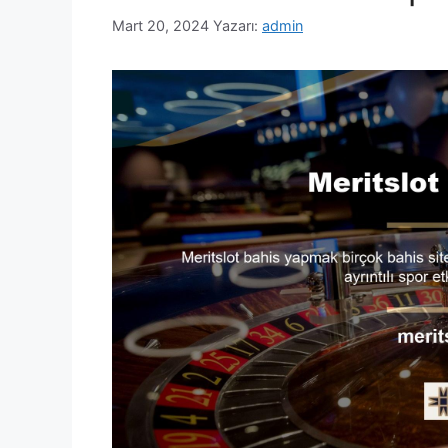
Mart 20, 2024
Yazarı:
admin