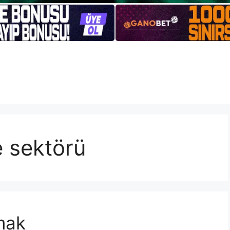
e sektörü
mak