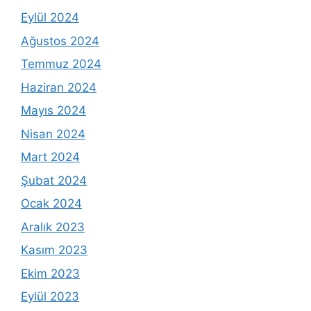
Eylül 2024
Ağustos 2024
Temmuz 2024
Haziran 2024
Mayıs 2024
Nisan 2024
Mart 2024
Şubat 2024
Ocak 2024
Aralık 2023
Kasım 2023
Ekim 2023
Eylül 2023