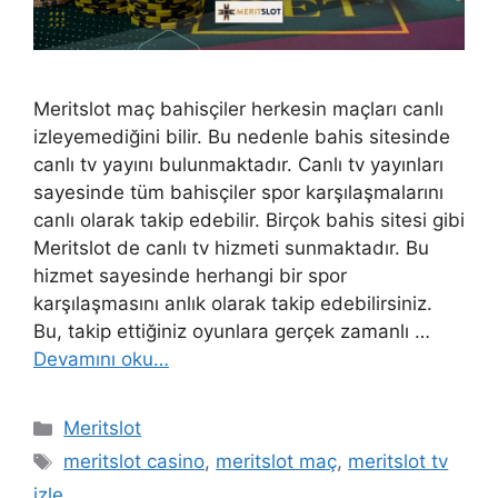
Meritslot maç bahisçiler herkesin maçları canlı
izleyemediğini bilir. Bu nedenle bahis sitesinde
canlı tv yayını bulunmaktadır. Canlı tv yayınları
sayesinde tüm bahisçiler spor karşılaşmalarını
canlı olarak takip edebilir. Birçok bahis sitesi gibi
Meritslot de canlı tv hizmeti sunmaktadır. Bu
hizmet sayesinde herhangi bir spor
karşılaşmasını anlık olarak takip edebilirsiniz.
Bu, takip ettiğiniz oyunlara gerçek zamanlı …
Devamını oku…
Kategoriler
Meritslot
Etiketler
meritslot casino
,
meritslot maç
,
meritslot tv
izle