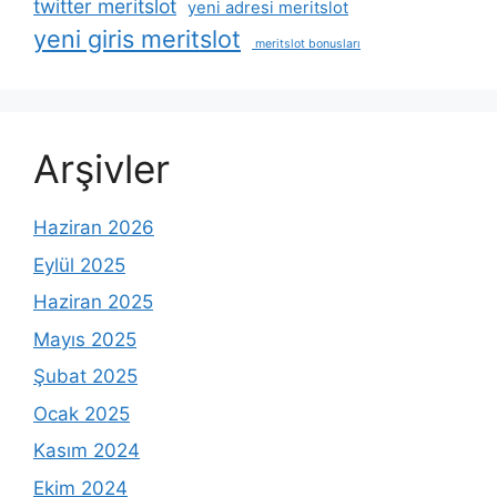
twitter meritslot
yeni adresi meritslot
yeni giris meritslot
meritslot bonusları
Arşivler
Haziran 2026
Eylül 2025
Haziran 2025
Mayıs 2025
Şubat 2025
Ocak 2025
Kasım 2024
Ekim 2024