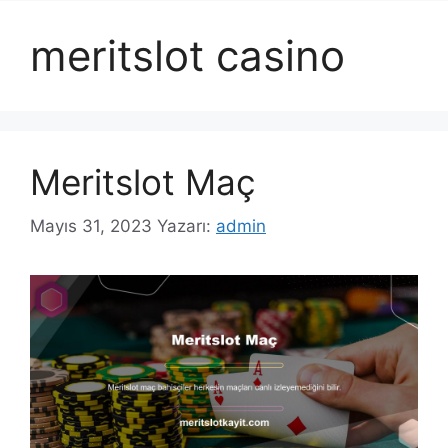
meritslot casino
Meritslot Maç
Mayıs 31, 2023
Yazarı:
admin