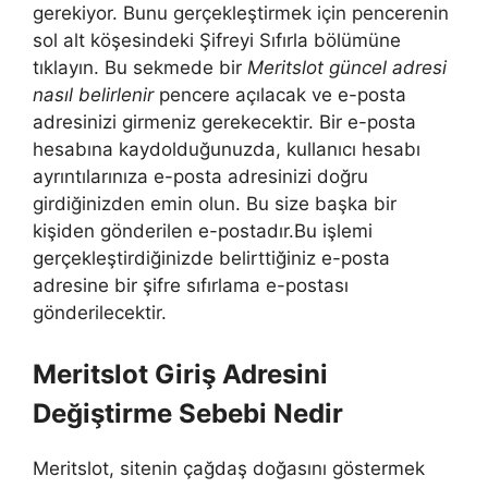
gerekiyor. Bunu gerçekleştirmek için pencerenin
sol alt köşesindeki Şifreyi Sıfırla bölümüne
tıklayın. Bu sekmede bir
Meritslot güncel adresi
nasıl belirlenir
pencere açılacak ve e-posta
adresinizi girmeniz gerekecektir. Bir e-posta
hesabına kaydolduğunuzda, kullanıcı hesabı
ayrıntılarınıza e-posta adresinizi doğru
girdiğinizden emin olun. Bu size başka bir
kişiden gönderilen e-postadır.Bu işlemi
gerçekleştirdiğinizde belirttiğiniz e-posta
adresine bir şifre sıfırlama e-postası
gönderilecektir.
Meritslot Giriş Adresini
Değiştirme Sebebi Nedir
Meritslot, sitenin çağdaş doğasını göstermek