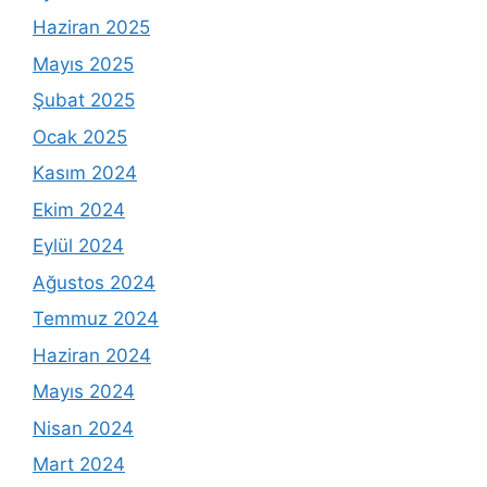
Haziran 2025
Mayıs 2025
Şubat 2025
Ocak 2025
Kasım 2024
Ekim 2024
Eylül 2024
Ağustos 2024
Temmuz 2024
Haziran 2024
Mayıs 2024
Nisan 2024
Mart 2024