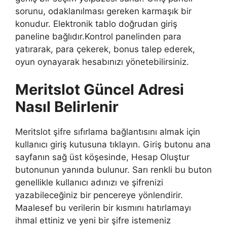
sorunu, odaklanılması gereken karmaşık bir
konudur. Elektronik tablo doğrudan giriş
paneline bağlıdır.Kontrol panelinden para
yatırarak, para çekerek, bonus talep ederek,
oyun oynayarak hesabınızı yönetebilirsiniz.
Meritslot Güncel Adresi
Nasıl Belirlenir
Meritslot şifre sıfırlama bağlantısını almak için
kullanıcı giriş kutusuna tıklayın. Giriş butonu ana
sayfanın sağ üst köşesinde, Hesap Oluştur
butonunun yanında bulunur. Sarı renkli bu buton
genellikle kullanıcı adınızı ve şifrenizi
yazabileceğiniz bir pencereye yönlendirir.
Maalesef bu verilerin bir kısmını hatırlamayı
ihmal ettiniz ve yeni bir şifre istemeniz