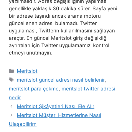
yazılmalıdır. Adres değişikliğinin yapılması
genellikle yaklaşık 30 dakika sürer. Sayfa yeni
bir adrese taşındı ancak arama motoru
güncellenen adresi bulamadı. Twitter
uygulaması, Twitterın kullanılmasını sağlayan
araçtır. En güncel Meritslot giriş değişikliği
ayrıntıları için Twitter uygulamamızı kontrol
etmeyi unutmayın.
Kategoriler
Meritslot
Etiketler
meritslot güncel adresi nasıl belirlenir
,
meritslot para çekme
,
meritslot twitter adresi
nedir
Meritslot Şikâyetleri Nasıl Ele Alır
Meritslot Müşteri Hizmetlerine Nasıl
Ulaşabilirim