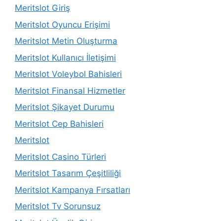
Meritslot Giriş
Meritslot Oyuncu Erişimi
Meritslot Metin Oluşturma
Meritslot Kullanıcı İletişimi
Meritslot Voleybol Bahisleri
Meritslot Finansal Hizmetler
Meritslot Şikayet Durumu
Meritslot Cep Bahisleri
Meritslot
Meritslot Casino Türleri
Meritslot Tasarım Çeşitliliği
Meritslot Kampanya Fırsatları
Meritslot Tv Sorunsuz