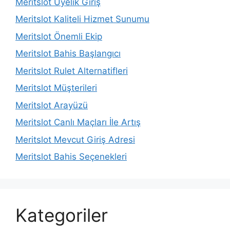
Meritslot Üyelik Giriş
Meritslot Kaliteli Hizmet Sunumu
Meritslot Önemli Ekip
Meritslot Bahis Başlangıcı
Meritslot Rulet Alternatifleri
Meritslot Müşterileri
Meritslot Arayüzü
Meritslot Canlı Maçları İle Artış
Meritslot Mevcut Giriş Adresi
Meritslot Bahis Seçenekleri
Kategoriler