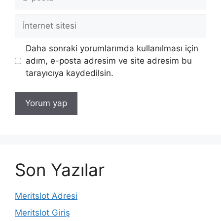
posta
İnternet
sitesi
Daha sonraki yorumlarımda kullanılması için
adım, e-posta adresim ve site adresim bu
tarayıcıya kaydedilsin.
Son Yazılar
Meritslot Adresi
Meritslot Giriş