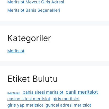
Meritslot Mevcut Giriş Adresi
Meritslot Bahis Seçenekleri
Kategoriler
Meritslot
Etiket Bulutu
canli meritslot
bahis sitesi meritslot
avantajları
casino sitesi meritslot
giris meritslot
giris yap meritslot
güncel adresi meritslot