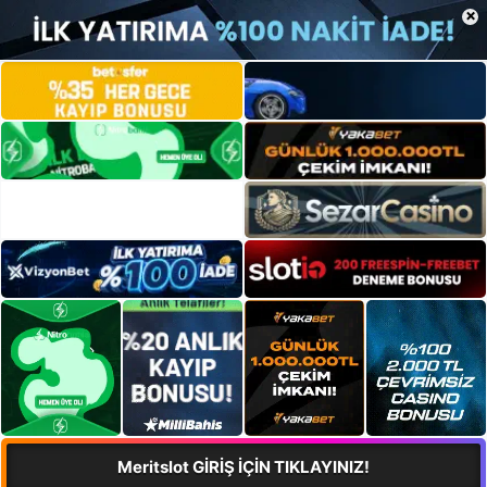
×
Meritslot GİRİŞ İÇİN TIKLAYINIZ!