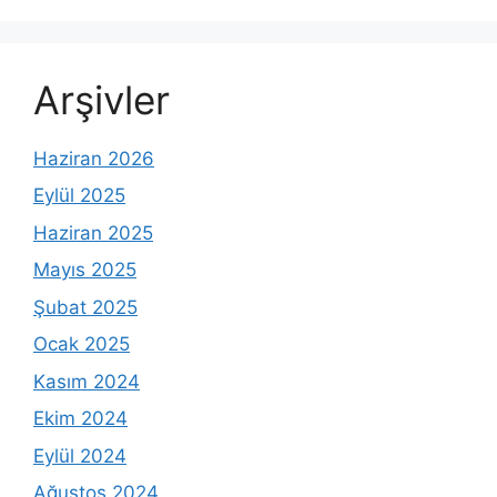
Arşivler
Haziran 2026
Eylül 2025
Haziran 2025
Mayıs 2025
Şubat 2025
Ocak 2025
Kasım 2024
Ekim 2024
Eylül 2024
Ağustos 2024