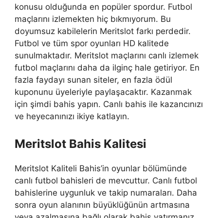
konusu olduğunda en popüler spordur. Futbol
maçlarını izlemekten hiç bıkmıyorum. Bu
doyumsuz kabilelerin Meritslot farkı perdedir.
Futbol ve tüm spor oyunları HD kalitede
sunulmaktadır. Meritslot maçlarını canlı izlemek
futbol maçlarını daha da ilginç hale getiriyor. En
fazla faydayı sunan siteler, en fazla ödül
kuponunu üyeleriyle paylaşacaktır. Kazanmak
için şimdi bahis yapın. Canlı bahis ile kazancınızı
ve heyecanınızı ikiye katlayın.
Meritslot Bahis Kalitesi
Meritslot Kaliteli Bahis’in oyunlar bölümünde
canlı futbol bahisleri de mevcuttur. Canlı futbol
bahislerine uygunluk ve takip numaraları. Daha
sonra oyun alanının büyüklüğünün artmasına
veya azalmasına bağlı olarak bahis yatırmanız