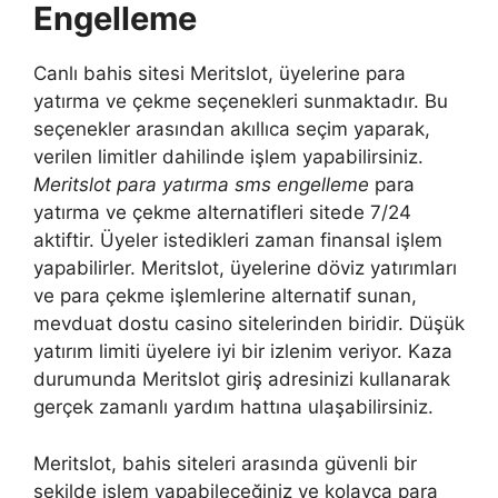
Engelleme
Canlı bahis sitesi Meritslot, üyelerine para
yatırma ve çekme seçenekleri sunmaktadır. Bu
seçenekler arasından akıllıca seçim yaparak,
verilen limitler dahilinde işlem yapabilirsiniz.
Meritslot para yatırma sms engelleme
para
yatırma ve çekme alternatifleri sitede 7/24
aktiftir. Üyeler istedikleri zaman finansal işlem
yapabilirler. Meritslot, üyelerine döviz yatırımları
ve para çekme işlemlerine alternatif sunan,
mevduat dostu casino sitelerinden biridir. Düşük
yatırım limiti üyelere iyi bir izlenim veriyor. Kaza
durumunda Meritslot giriş adresinizi kullanarak
gerçek zamanlı yardım hattına ulaşabilirsiniz.
Meritslot, bahis siteleri arasında güvenli bir
şekilde işlem yapabileceğiniz ve kolayca para