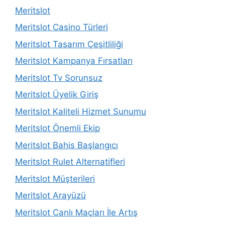
Meritslot
Meritslot Casino Türleri
Meritslot Tasarım Çeşitliliği
Meritslot Kampanya Fırsatları
Meritslot Tv Sorunsuz
Meritslot Üyelik Giriş
Meritslot Kaliteli Hizmet Sunumu
Meritslot Önemli Ekip
Meritslot Bahis Başlangıcı
Meritslot Rulet Alternatifleri
Meritslot Müşterileri
Meritslot Arayüzü
Meritslot Canlı Maçları İle Artış