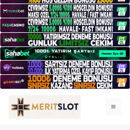
İçeriğe
atla
Menü