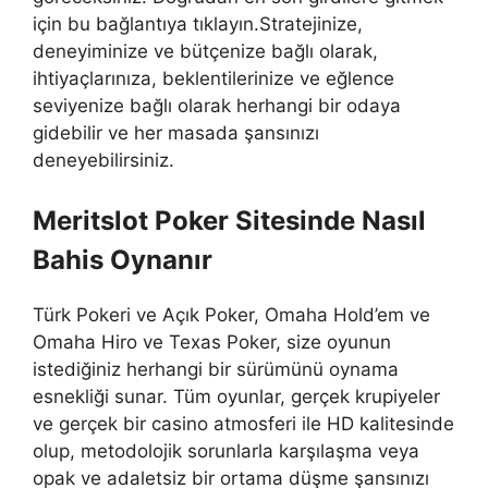
için bu bağlantıya tıklayın.Stratejinize,
deneyiminize ve bütçenize bağlı olarak,
ihtiyaçlarınıza, beklentilerinize ve eğlence
seviyenize bağlı olarak herhangi bir odaya
gidebilir ve her masada şansınızı
deneyebilirsiniz.
Meritslot Poker Sitesinde Nasıl
Bahis Oynanır
Türk Pokeri ve Açık Poker, Omaha Hold’em ve
Omaha Hiro ve Texas Poker, size oyunun
istediğiniz herhangi bir sürümünü oynama
esnekliği sunar. Tüm oyunlar, gerçek krupiyeler
ve gerçek bir casino atmosferi ile HD kalitesinde
olup, metodolojik sorunlarla karşılaşma veya
opak ve adaletsiz bir ortama düşme şansınızı