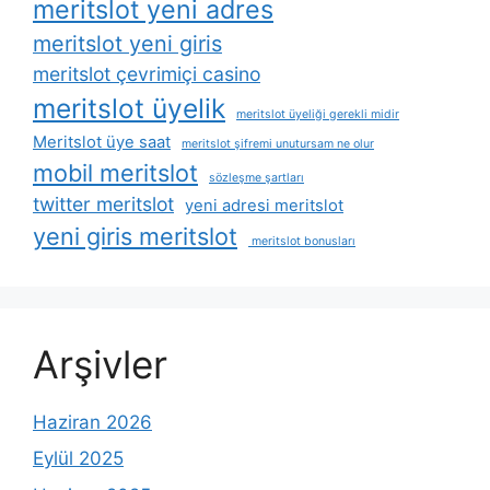
meritslot yeni adres
meritslot yeni giris
meritslot çevrimiçi casino
meritslot üyelik
meritslot üyeliği gerekli midir
Meritslot üye saat
meritslot şifremi unutursam ne olur
mobil meritslot
sözleşme şartları
twitter meritslot
yeni adresi meritslot
yeni giris meritslot
meritslot bonusları
Arşivler
Haziran 2026
Eylül 2025