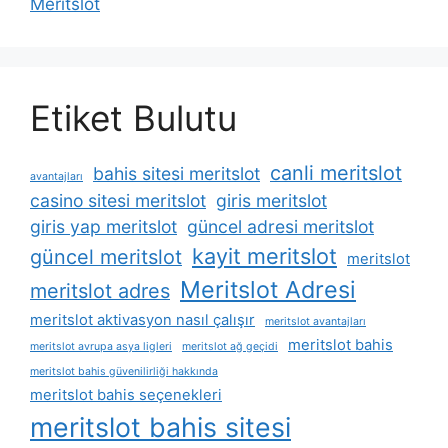
Meritslot
Etiket Bulutu
canli meritslot
bahis sitesi meritslot
avantajları
casino sitesi meritslot
giris meritslot
giris yap meritslot
güncel adresi meritslot
kayit meritslot
güncel meritslot
meritslot
Meritslot Adresi
meritslot adres
meritslot aktivasyon nasıl çalışır
meritslot avantajları
meritslot bahis
meritslot avrupa asya ligleri
meritslot ağ geçidi
meritslot bahis güvenilirliği hakkında
meritslot bahis seçenekleri
meritslot bahis sitesi