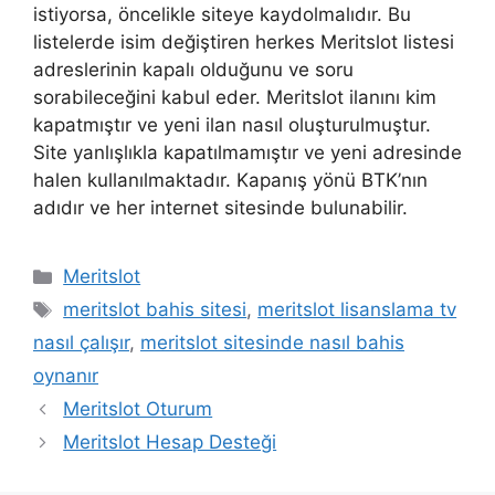
istiyorsa, öncelikle siteye kaydolmalıdır. Bu
listelerde isim değiştiren herkes Meritslot listesi
adreslerinin kapalı olduğunu ve soru
sorabileceğini kabul eder. Meritslot ilanını kim
kapatmıştır ve yeni ilan nasıl oluşturulmuştur.
Site yanlışlıkla kapatılmamıştır ve yeni adresinde
halen kullanılmaktadır. Kapanış yönü BTK’nın
adıdır ve her internet sitesinde bulunabilir.
Kategoriler
Meritslot
Etiketler
meritslot bahis sitesi
,
meritslot lisanslama tv
nasıl çalışır
,
meritslot sitesinde nasıl bahis
oynanır
Meritslot Oturum
Meritslot Hesap Desteği