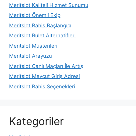
Meritslot Kaliteli Hizmet Sunumu
Meritslot Önemli Ekip
Meritslot Bahis Başlangıcı
Meritslot Rulet Alternatifleri
Meritslot Müşterileri
Meritslot Arayüzü
Meritslot Canlı Maçları İle Artış
Meritslot Mevcut Giriş Adresi
Meritslot Bahis Seçenekleri
Kategoriler