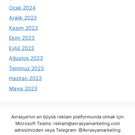
Ocak 2024
Aralık 2023
Kasım 2023
Ekim 2023
Eylül 2023
Ağustos 2023
Temmuz 2023
Haziran 2023
Mayıs 2023
Avrasya'nın en büyük reklam platformunda olmak için
Microsoft Teams:
reklam@avrasyamarketing.com
adresimizden veya Telegram: @Avrasyamarketing