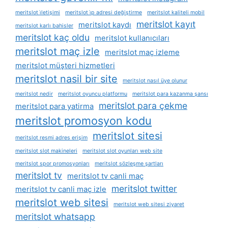
meritslot i̇letişimi
meritslot i̇p adresi değiştirme
meritslot kaliteli mobil
meritslot kayıt
meritslot kaydı
meritslot karlı bahisler
meritslot kaç oldu
meritslot kullanıcıları
meritslot maç izle
meritslot maç izleme
meritslot müşteri hizmetleri
meritslot nasil bir site
meritslot nasıl üye olunur
meritslot nedir
meritslot oyuncu platformu
meritslot para kazanma şansı
meritslot para çekme
meritslot para yatirma
meritslot promosyon kodu
meritslot sitesi
meritslot resmi adres erişim
meritslot slot makineleri
meritslot slot oyunları web site
meritslot spor promosyonları
meritslot sözleşme şartları
meritslot tv
meritslot tv canli maç
meritslot twitter
meritslot tv canli maç izle
meritslot web sitesi
meritslot web sitesi ziyaret
meritslot whatsapp