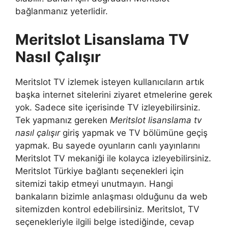
bağlanmanız yeterlidir.
Meritslot Lisanslama TV
Nasıl Çalışır
Meritslot TV izlemek isteyen kullanıcıların artık
başka internet sitelerini ziyaret etmelerine gerek
yok. Sadece site içerisinde TV izleyebilirsiniz.
Tek yapmanız gereken
Meritslot lisanslama tv
nasıl çalışır
giriş yapmak ve TV bölümüne geçiş
yapmak. Bu sayede oyunların canlı yayınlarını
Meritslot TV mekaniği ile kolayca izleyebilirsiniz.
Meritslot Türkiye bağlantı seçenekleri için
sitemizi takip etmeyi unutmayın. Hangi
bankaların bizimle anlaşması olduğunu da web
sitemizden kontrol edebilirsiniz. Meritslot, TV
seçenekleriyle ilgili belge istediğinde, cevap