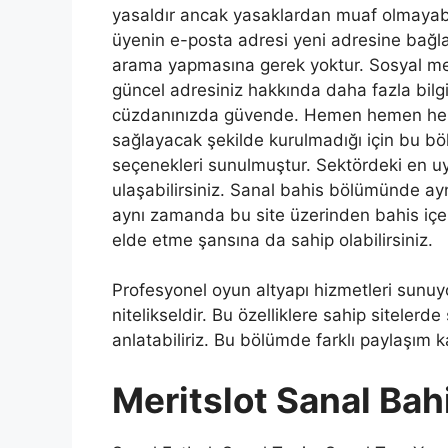
yasaldır ancak yasaklardan muaf olmayabili
üyenin e-posta adresi yeni adresine bağlan
arama yapmasına gerek yoktur. Sosyal med
güncel adresiniz hakkında daha fazla bilgi
cüzdanınızda güvende. Hemen hemen her ba
sağlayacak şekilde kurulmadığı için bu bö
seçenekleri sunulmuştur. Sektördeki en u
ulaşabilirsiniz. Sanal bahis bölümünde ayn
aynı zamanda bu site üzerinden bahis içeri
elde etme şansına da sahip olabilirsiniz.
Profesyonel oyun altyapı hizmetleri sunuyo
nitelikseldir. Bu özelliklere sahip sitelerd
anlatabiliriz. Bu bölümde farklı paylaşım 
Meritslot Sanal Bah