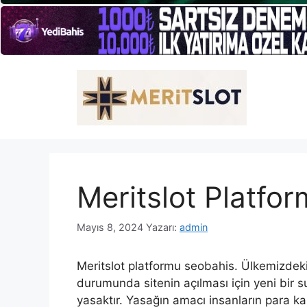
İçeriğe
atla
Meritslot Platfo
Mayıs 8, 2024
Yazarı:
admin
Meritslot platformu seobahis. Ülkemizdeki 
durumunda sitenin açılması için yeni bir s
yasaktır. Yasağın amacı insanların para ka