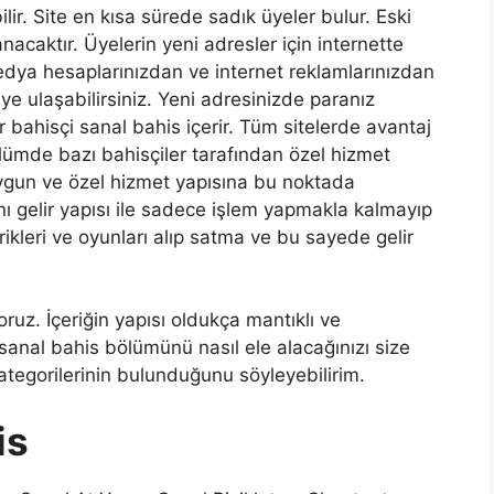
r. Site en kısa sürede sadık üyeler bulur. Eski
acaktır. Üyelerin yeni adresler için internette
ya hesaplarınızdan ve internet reklamlarınızdan
ye ulaşabilirsiniz. Yeni adresinizde paranız
hisçi sanal bahis içerir. Tüm sitelerde avantaj
lümde bazı bahisçiler tarafından özel hizmet
ygun ve özel hizmet yapısına bu noktada
ı gelir yapısı ile sadece işlem yapmakla kalmayıp
kleri ve oyunları alıp satma ve bu sayede gelir
ruz. İçeriğin yapısı oldukça mantıklı ve
e sanal bahis bölümünü nasıl ele alacağınızı size
kategorilerinin bulunduğunu söyleyebilirim.
is