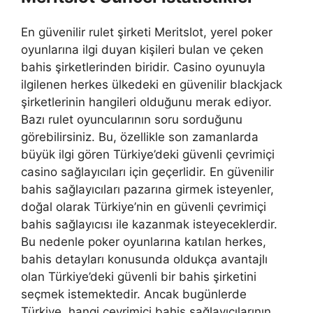
En güvenilir rulet şirketi Meritslot, yerel poker
oyunlarına ilgi duyan kişileri bulan ve çeken
bahis şirketlerinden biridir. Casino oyunuyla
ilgilenen herkes ülkedeki en güvenilir blackjack
şirketlerinin hangileri olduğunu merak ediyor.
Bazı rulet oyuncularının soru sorduğunu
görebilirsiniz. Bu, özellikle son zamanlarda
büyük ilgi gören Türkiye’deki güvenli çevrimiçi
casino sağlayıcıları için geçerlidir. En güvenilir
bahis sağlayıcıları pazarına girmek isteyenler,
doğal olarak Türkiye’nin en güvenli çevrimiçi
bahis sağlayıcısı ile kazanmak isteyeceklerdir.
Bu nedenle poker oyunlarına katılan herkes,
bahis detayları konusunda oldukça avantajlı
olan Türkiye’deki güvenli bir bahis şirketini
seçmek istemektedir. Ancak bugünlerde
Türkiye, hangi çevrimiçi bahis sağlayıcılarının