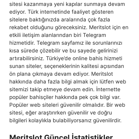
sitesi kazanmaya yeni kapılar sunmaya devam
ediyor. Türk internetinde faaliyet gösteren
sitelere baktığınızda aralarında çok fazla
rekabet olduğunu göreceksiniz. Meritslot için en
etkili iletişim alanlarından biri Telegram
hizmetidir. Telegram sayfamız ile sorunlarınızı
kısa sürede çözebilir ve bu sayede gelirinizi
artırabilirsiniz. Türkiye’de online bahis hizmeti
sunan siteler, seçeneklerinin kalitesi açısından
ön plana çıkmaya devam ediyor. Meritslot
hakkında daha fazla bilgi almak için lütfen web
sitemizi takip etmeye devam edin. İnternette
popüler bahisçiler hakkında pek çok bilgi var.
Popüler web siteleri güvenilir olmalıdır. Bir web
sitesi, eğer araştırırken güvenilir ve doğru
bilgileri kolaylıkla bulabiliyorsanız güvenilirdir.
Meritslot Güncel İstatistikler