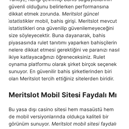
güvenli olduğunu belirlerken performansına
dikkat etmek zorunda.
Meritslot güncel
i̇statistikler
mobil, bahis girişi. Meritslot mevcut
istatistikleri ona güvenilip güvenilemeyeceğini
size söyleyecektir. Buna dayanarak, bahis
piyasasında rulet tanıtımı yaparken bahisçilerin
nelere dikkat etmesi gerektiğini ve paranızı nasıl
ikiye katlayacağınızı öğreneceksiniz. Rulet
oynama platformu olarak şirket birçok seçenek
sunuyor. En güvenilir bahis şirketlerinden biri
olan Meritslot tercih ettiğiniz sitelerden biridir.
Meritslot Mobil Sitesi Faydalı Mı
Bu yasa dışı casino sitesi hem masaüstü hem
de mobil versiyonlarında oldukça kaliteli bir
görünüm sunuyor.
Meritslot mobil sitesi faydalı