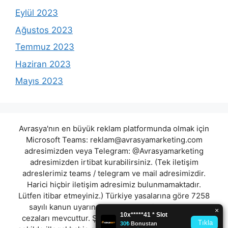
Eylül 2023
Ağustos 2023
Temmuz 2023
Haziran 2023
Mayıs 2023
Avrasya'nın en büyük reklam platformunda olmak için
Microsoft Teams:
reklam@avrasyamarketing.com
adresimizden veya Telegram: @Avrasyamarketing
adresimizden irtibat kurabilirsiniz. (Tek iletişim
adreslerimiz teams / telegram ve mail adresimizdir.
Harici hiçbir iletişim adresimiz bulunmamaktadır.
Lütfen itibar etmeyiniz.) Türkiye yasalarına göre 7258
sayılı kanun uyarınca yasa dışı bahis oynamanın
cezaları mevcuttur. Şu an bulunduğunuz site hiç bir