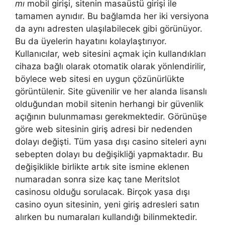
mı
mobil girişi, sitenin masaüstü girişi ile
tamamen aynıdır. Bu bağlamda her iki versiyona
da aynı adresten ulaşılabilecek gibi görünüyor.
Bu da üyelerin hayatını kolaylaştırıyor.
Kullanıcılar, web sitesini açmak için kullandıkları
cihaza bağlı olarak otomatik olarak yönlendirilir,
böylece web sitesi en uygun çözünürlükte
görüntülenir. Site güvenilir ve her alanda lisanslı
olduğundan mobil sitenin herhangi bir güvenlik
açığının bulunmaması gerekmektedir. Görünüşe
göre web sitesinin giriş adresi bir nedenden
dolayı değişti. Tüm yasa dışı casino siteleri aynı
sebepten dolayı bu değişikliği yapmaktadır. Bu
değişiklikle birlikte artık site ismine eklenen
numaradan sonra size kaç tane Meritslot
casinosu olduğu sorulacak. Birçok yasa dışı
casino oyun sitesinin, yeni giriş adresleri satın
alırken bu numaraları kullandığı bilinmektedir.