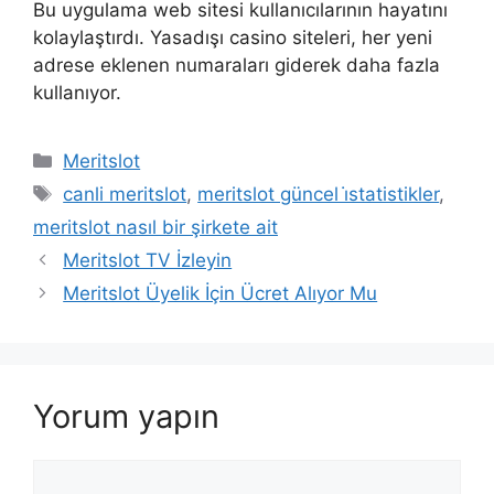
Bu uygulama web sitesi kullanıcılarının hayatını
kolaylaştırdı. Yasadışı casino siteleri, her yeni
adrese eklenen numaraları giderek daha fazla
kullanıyor.
Kategoriler
Meritslot
Etiketler
canli meritslot
,
meritslot güncel i̇statistikler
,
meritslot nasıl bir şirkete ait
Meritslot TV İzleyin
Meritslot Üyelik İçin Ücret Alıyor Mu
Yorum yapın
Yorum