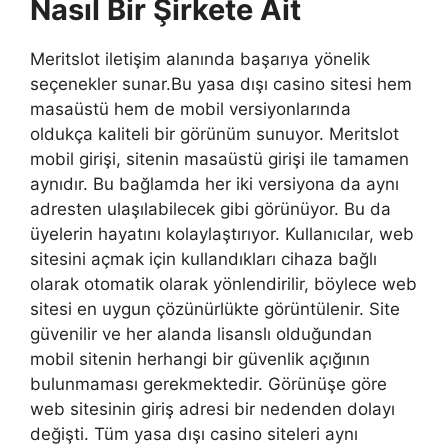
Nasıl Bir Şirkete Ait
Meritslot iletişim alanında başarıya yönelik
seçenekler sunar.Bu yasa dışı casino sitesi hem
masaüstü hem de mobil versiyonlarında
oldukça kaliteli bir görünüm sunuyor. Meritslot
mobil girişi, sitenin masaüstü girişi ile tamamen
aynıdır. Bu bağlamda her iki versiyona da aynı
adresten ulaşılabilecek gibi görünüyor. Bu da
üyelerin hayatını kolaylaştırıyor. Kullanıcılar, web
sitesini açmak için kullandıkları cihaza bağlı
olarak otomatik olarak yönlendirilir, böylece web
sitesi en uygun çözünürlükte görüntülenir. Site
güvenilir ve her alanda lisanslı olduğundan
mobil sitenin herhangi bir güvenlik açığının
bulunmaması gerekmektedir. Görünüşe göre
web sitesinin giriş adresi bir nedenden dolayı
değişti. Tüm yasa dışı casino siteleri aynı