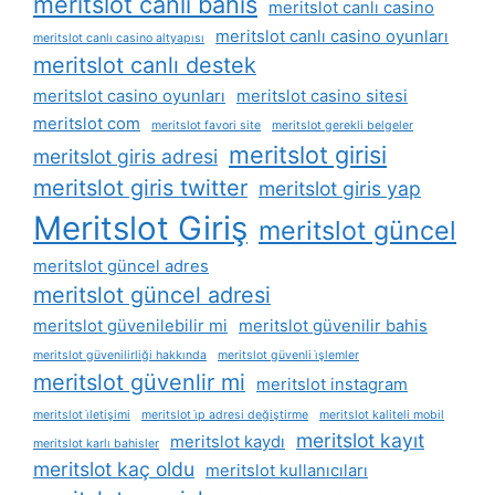
meritslot canlı bahis
meritslot canlı casino
meritslot canlı casino oyunları
meritslot canlı casino altyapısı
meritslot canlı destek
meritslot casino oyunları
meritslot casino sitesi
meritslot com
meritslot favori site
meritslot gerekli belgeler
meritslot girisi
meritslot giris adresi
meritslot giris twitter
meritslot giris yap
Meritslot Giriş
meritslot güncel
meritslot güncel adres
meritslot güncel adresi
meritslot güvenilebilir mi
meritslot güvenilir bahis
meritslot güvenilirliği hakkında
meritslot güvenli i̇şlemler
meritslot güvenlir mi
meritslot instagram
meritslot i̇letişimi
meritslot i̇p adresi değiştirme
meritslot kaliteli mobil
meritslot kayıt
meritslot kaydı
meritslot karlı bahisler
meritslot kaç oldu
meritslot kullanıcıları