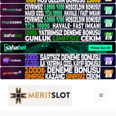
İçeriğe
atla
Menü