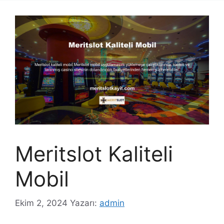
Meritslot Kaliteli
Mobil
Ekim 2, 2024
Yazarı:
admin