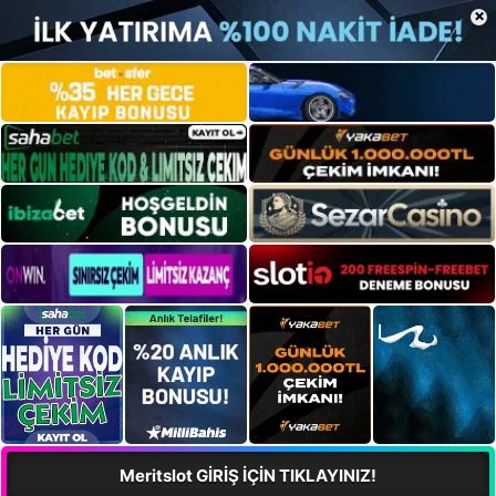
×
Meritslot GİRİŞ İÇİN TIKLAYINIZ!