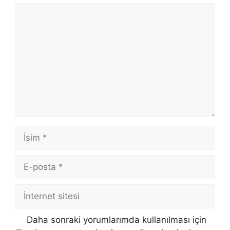
Yorum
İsim
E-
posta
İnternet
sitesi
Daha sonraki yorumlarımda kullanılması için