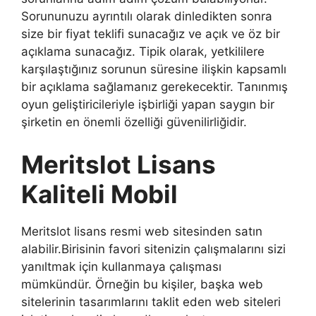
Sorununuzu ayrıntılı olarak dinledikten sonra
size bir fiyat teklifi sunacağız ve açık ve öz bir
açıklama sunacağız. Tipik olarak, yetkililere
karşılaştığınız sorunun süresine ilişkin kapsamlı
bir açıklama sağlamanız gerekecektir. Tanınmış
oyun geliştiricileriyle işbirliği yapan saygın bir
şirketin en önemli özelliği güvenilirliğidir.
Meritslot Lisans
Kaliteli Mobil
Meritslot lisans resmi web sitesinden satın
alabilir.Birisinin favori sitenizin çalışmalarını sizi
yanıltmak için kullanmaya çalışması
mümkündür. Örneğin bu kişiler, başka web
sitelerinin tasarımlarını taklit eden web siteleri