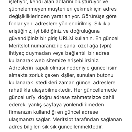
işletiyor, kendi alan adlarını oluşturuyor ve
şüphelenmeyen müşterileri çekmek için adres
değişikliklerinden yararlanıyor. Görünüşe göre
fonlar yeni adreslere yönlendirilmiş. Sıklıkla
eriştiğiniz, iyi bildiğiniz ve doğruluğuna
güvendiğiniz bir giriş URL’si kullanın. En güncel
Meritslot numaranız ile sanal özel ağa (vpn)
ihtiyaç duymadan veya bağlantılı bir adres
kullanarak web sitemize erişebilirsiniz.
Adreslerin kapalı olması nedeniyle güncel isim
almakta zorluk çeken kişiler, sunulan butonu
kullanarak istedikleri zaman güncel adreslere
rahatlıkla ulaşabilmektedir. Her güncellemede
güncel url’yi doğru adrese zahmetsizce dahil
ederek, yanlış sayfaya yönlendirilmeden
firmanızın kullandığı en güncel adrese
ulaşmanızı sağlar. Meritslot tarafından sağlanan
adres bilgileri sık sık güncellenmektedir.