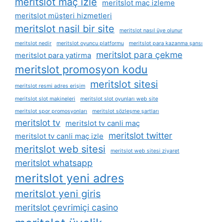
meritslot maç izle
meritslot maç izleme
meritslot müşteri hizmetleri
meritslot nasil bir site
meritslot nasıl üye olunur
meritslot nedir
meritslot oyuncu platformu
meritslot para kazanma şansı
meritslot para çekme
meritslot para yatirma
meritslot promosyon kodu
meritslot sitesi
meritslot resmi adres erişim
meritslot slot makineleri
meritslot slot oyunları web site
meritslot spor promosyonları
meritslot sözleşme şartları
meritslot tv
meritslot tv canli maç
meritslot twitter
meritslot tv canli maç izle
meritslot web sitesi
meritslot web sitesi ziyaret
meritslot whatsapp
meritslot yeni adres
meritslot yeni giris
meritslot çevrimiçi casino