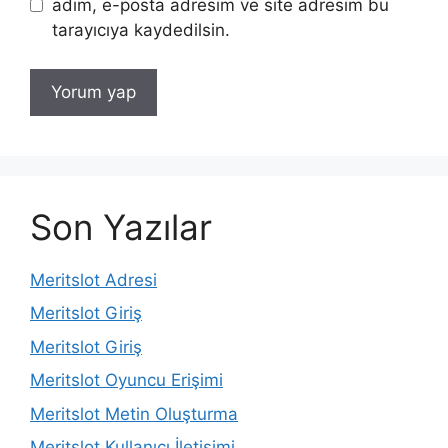
adım, e-posta adresim ve site adresim bu
tarayıcıya kaydedilsin.
Son Yazılar
Meritslot Adresi
Meritslot Giriş
Meritslot Giriş
Meritslot Oyuncu Erişimi
Meritslot Metin Oluşturma
Meritslot Kullanıcı İletişimi