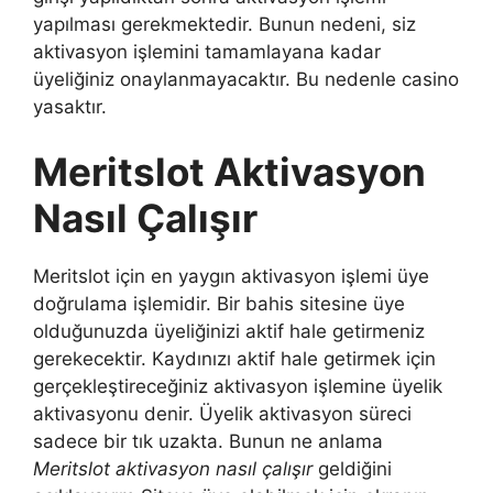
yapılması gerekmektedir. Bunun nedeni, siz
aktivasyon işlemini tamamlayana kadar
üyeliğiniz onaylanmayacaktır. Bu nedenle casino
yasaktır.
Meritslot Aktivasyon
Nasıl Çalışır
Meritslot için en yaygın aktivasyon işlemi üye
doğrulama işlemidir. Bir bahis sitesine üye
olduğunuzda üyeliğinizi aktif hale getirmeniz
gerekecektir. Kaydınızı aktif hale getirmek için
gerçekleştireceğiniz aktivasyon işlemine üyelik
aktivasyonu denir. Üyelik aktivasyon süreci
sadece bir tık uzakta. Bunun ne anlama
Meritslot aktivasyon nasıl çalışır
geldiğini