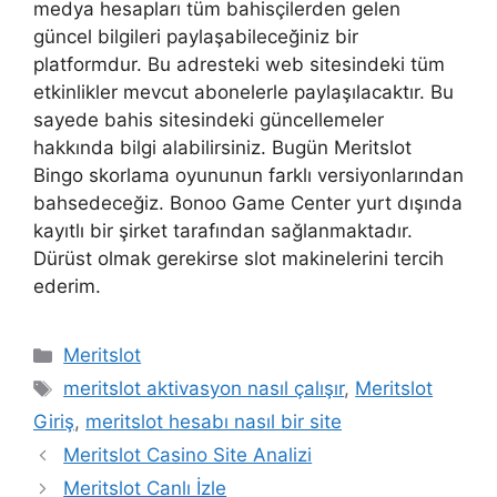
medya hesapları tüm bahisçilerden gelen
güncel bilgileri paylaşabileceğiniz bir
platformdur. Bu adresteki web sitesindeki tüm
etkinlikler mevcut abonelerle paylaşılacaktır. Bu
sayede bahis sitesindeki güncellemeler
hakkında bilgi alabilirsiniz. Bugün Meritslot
Bingo skorlama oyununun farklı versiyonlarından
bahsedeceğiz. Bonoo Game Center yurt dışında
kayıtlı bir şirket tarafından sağlanmaktadır.
Dürüst olmak gerekirse slot makinelerini tercih
ederim.
Kategoriler
Meritslot
Etiketler
meritslot aktivasyon nasıl çalışır
,
Meritslot
Giriş
,
meritslot hesabı nasıl bir site
Meritslot Casino Site Analizi
Meritslot Canlı İzle