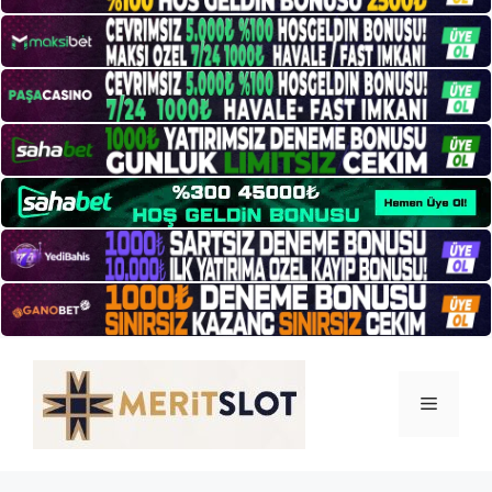
İçeriğe
atla
Menü