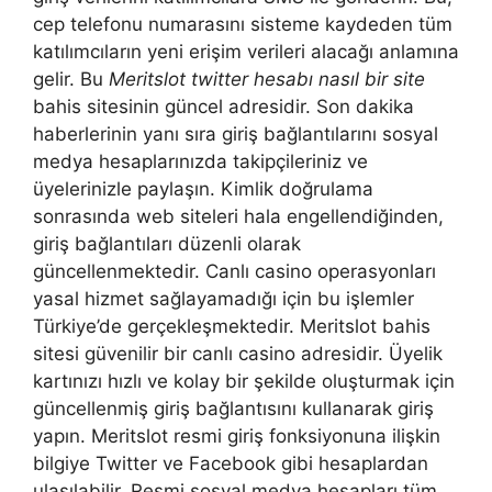
cep telefonu numarasını sisteme kaydeden tüm
katılımcıların yeni erişim verileri alacağı anlamına
gelir. Bu
Meritslot twitter hesabı nasıl bir site
bahis sitesinin güncel adresidir. Son dakika
haberlerinin yanı sıra giriş bağlantılarını sosyal
medya hesaplarınızda takipçileriniz ve
üyelerinizle paylaşın. Kimlik doğrulama
sonrasında web siteleri hala engellendiğinden,
giriş bağlantıları düzenli olarak
güncellenmektedir. Canlı casino operasyonları
yasal hizmet sağlayamadığı için bu işlemler
Türkiye’de gerçekleşmektedir. Meritslot bahis
sitesi güvenilir bir canlı casino adresidir. Üyelik
kartınızı hızlı ve kolay bir şekilde oluşturmak için
güncellenmiş giriş bağlantısını kullanarak giriş
yapın. Meritslot resmi giriş fonksiyonuna ilişkin
bilgiye Twitter ve Facebook gibi hesaplardan
ulaşılabilir. Resmi sosyal medya hesapları tüm