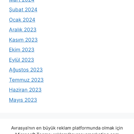
Şubat 2024
Ocak 2024
Aralık 2023
Kasım 2023
Ekim 2023
Eylül 2023
Ağustos 2023
Temmuz 2023
Haziran 2023
Mayıs 2023
Avrasya'nın en büyük reklam platformunda olmak için