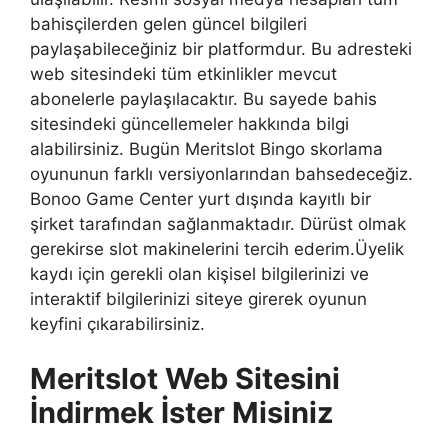
bahisçilerden gelen güncel bilgileri
paylaşabileceğiniz bir platformdur. Bu adresteki
web sitesindeki tüm etkinlikler mevcut
abonelerle paylaşılacaktır. Bu sayede bahis
sitesindeki güncellemeler hakkında bilgi
alabilirsiniz. Bugün Meritslot Bingo skorlama
oyununun farklı versiyonlarından bahsedeceğiz.
Bonoo Game Center yurt dışında kayıtlı bir
şirket tarafından sağlanmaktadır. Dürüst olmak
gerekirse slot makinelerini tercih ederim.Üyelik
kaydı için gerekli olan kişisel bilgilerinizi ve
interaktif bilgilerinizi siteye girerek oyunun
keyfini çıkarabilirsiniz.
Meritslot Web Sitesini
İndirmek İster Misiniz