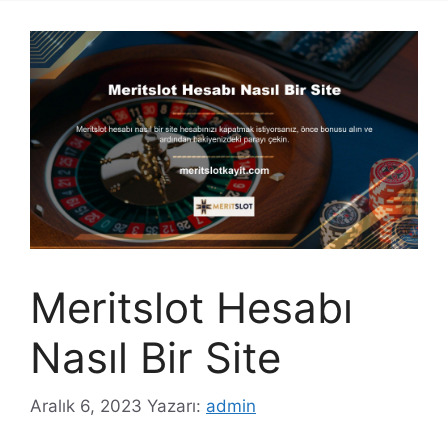
Meritslot Hesabı
Nasıl Bir Site
Aralık 6, 2023
Yazarı:
admin