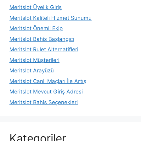
Meritslot Üyelik Giriş
Meritslot Kaliteli Hizmet Sunumu
Meritslot Önemli Ekip
Meritslot Bahis Başlangıcı
Meritslot Rulet Alternatifleri
Meritslot Müşterileri
Meritslot Arayüzü
Meritslot Canlı Maçları İle Artış
Meritslot Mevcut Giriş Adresi
Meritslot Bahis Seçenekleri
Kategoriler