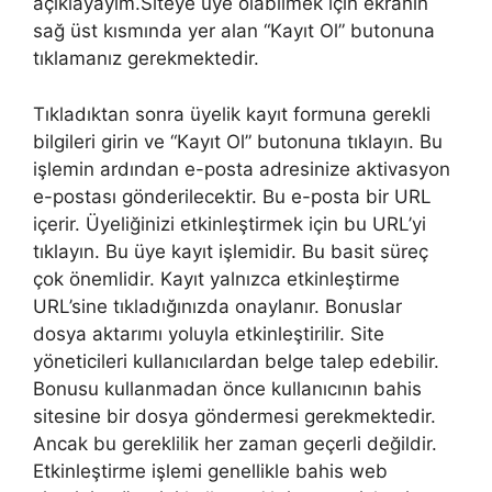
açıklayayım.Siteye üye olabilmek için ekranın
sağ üst kısmında yer alan “Kayıt Ol” butonuna
tıklamanız gerekmektedir.
Tıkladıktan sonra üyelik kayıt formuna gerekli
bilgileri girin ve “Kayıt Ol” butonuna tıklayın. Bu
işlemin ardından e-posta adresinize aktivasyon
e-postası gönderilecektir. Bu e-posta bir URL
içerir. Üyeliğinizi etkinleştirmek için bu URL’yi
tıklayın. Bu üye kayıt işlemidir. Bu basit süreç
çok önemlidir. Kayıt yalnızca etkinleştirme
URL’sine tıkladığınızda onaylanır. Bonuslar
dosya aktarımı yoluyla etkinleştirilir. Site
yöneticileri kullanıcılardan belge talep edebilir.
Bonusu kullanmadan önce kullanıcının bahis
sitesine bir dosya göndermesi gerekmektedir.
Ancak bu gereklilik her zaman geçerli değildir.
Etkinleştirme işlemi genellikle bahis web