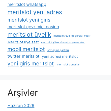
meritslot whatsapp
meritslot yeni adres
meritslot yeni giris
meritslot çevrimiçi casino
meritslot üyelik
meritslot üyeliği gerekli midir
Meritslot üye saat
meritslot şifremi unutursam ne olur
mobil meritslot
sözleşme şartları
twitter meritslot
yeni adresi meritslot
yeni giris meritslot
meritslot bonusları
Arşivler
Haziran 2026