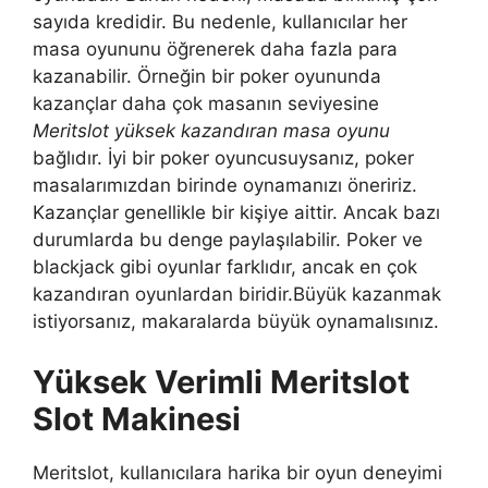
sayıda kredidir. Bu nedenle, kullanıcılar her
masa oyununu öğrenerek daha fazla para
kazanabilir. Örneğin bir poker oyununda
kazançlar daha çok masanın seviyesine
Meritslot yüksek kazandıran masa oyunu
bağlıdır. İyi bir poker oyuncusuysanız, poker
masalarımızdan birinde oynamanızı öneririz.
Kazançlar genellikle bir kişiye aittir. Ancak bazı
durumlarda bu denge paylaşılabilir. Poker ve
blackjack gibi oyunlar farklıdır, ancak en çok
kazandıran oyunlardan biridir.Büyük kazanmak
istiyorsanız, makaralarda büyük oynamalısınız.
Yüksek Verimli Meritslot
Slot Makinesi
Meritslot, kullanıcılara harika bir oyun deneyimi