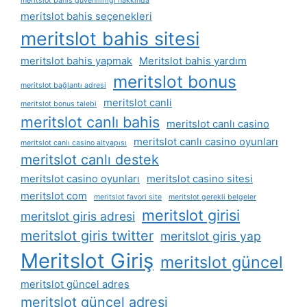
meritslot bahis güvenilirliği hakkında
meritslot bahis seçenekleri
meritslot bahis sitesi
meritslot bahis yapmak
Meritslot bahis yardım
meritslot bonus
meritslot bağlantı adresi
meritslot canli
meritslot bonus talebi
meritslot canlı bahis
meritslot canlı casino
meritslot canlı casino oyunları
meritslot canlı casino altyapısı
meritslot canlı destek
meritslot casino oyunları
meritslot casino sitesi
meritslot com
meritslot favori site
meritslot gerekli belgeler
meritslot girisi
meritslot giris adresi
meritslot giris twitter
meritslot giris yap
Meritslot Giriş
meritslot güncel
meritslot güncel adres
meritslot güncel adresi