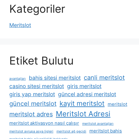
Kategoriler
Meritslot
Etiket Bulutu
canli meritslot
bahis sitesi meritslot
avantajları
casino sitesi meritslot
giris meritslot
giris yap meritslot
güncel adresi meritslot
kayit meritslot
güncel meritslot
meritslot
Meritslot Adresi
meritslot adres
meritslot aktivasyon nasıl çalışır
meritslot avantajları
meritslot bahis
meritslot avrupa asya ligleri
meritslot ağ geçidi