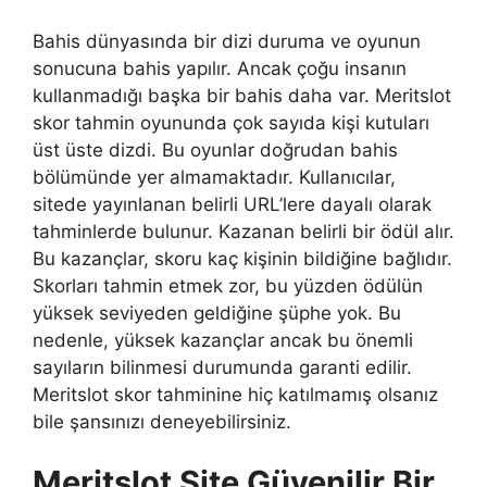
Bahis dünyasında bir dizi duruma ve oyunun
sonucuna bahis yapılır. Ancak çoğu insanın
kullanmadığı başka bir bahis daha var. Meritslot
skor tahmin oyununda çok sayıda kişi kutuları
üst üste dizdi. Bu oyunlar doğrudan bahis
bölümünde yer almamaktadır. Kullanıcılar,
sitede yayınlanan belirli URL’lere dayalı olarak
tahminlerde bulunur. Kazanan belirli bir ödül alır.
Bu kazançlar, skoru kaç kişinin bildiğine bağlıdır.
Skorları tahmin etmek zor, bu yüzden ödülün
yüksek seviyeden geldiğine şüphe yok. Bu
nedenle, yüksek kazançlar ancak bu önemli
sayıların bilinmesi durumunda garanti edilir.
Meritslot skor tahminine hiç katılmamış olsanız
bile şansınızı deneyebilirsiniz.
Meritslot Site Güvenilir Bir