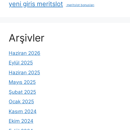
yeni giris meritslot
meritslot bonusları
Arşivler
Haziran 2026
Eylül 2025
Haziran 2025
Mayıs 2025
Şubat 2025
Ocak 2025
Kasım 2024
Ekim 2024