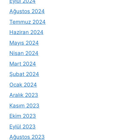
Eylül 2024
Ağustos 2024
Temmuz 2024
Haziran 2024
Mayıs 2024
Nisan 2024
Mart 2024
Şubat 2024
Ocak 2024
Aralık 2023
Kasım 2023
Ekim 2023
Eylül 2023
Ağustos 2023