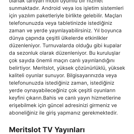
olanak tanıyan mobil uyumlu bir hizmet
sunmaktadır. Android veya ios işletim sistemleri
için yazılım paketleriyle birlikte gelebilir. Maçları
telefonunuzda veya tabletinizde istediğiniz
zaman ve yerde yayınlayabilirsiniz. Yıl boyunca
dünya çapında çeşitli ülkelerde etkinlikler
düzenleniyor. Turnuvalarda olduğu gibi kupalar
da sezonluk olarak düzenleniyor. Bu kuruluşlar
çok sayıda önemli maçın canlı yayınlandığını
belirtiyor. Meritslot, yüksek çözünürlüklü, yüksek
kaliteli oyunlar sunuyor. Bilgisayarınızda veya
telefonunuzda istediğiniz zaman, istediğiniz
yerde oynayabileceğiniz çok çeşitli oyunların
keyfini çıkarın.Bahis ve canlı yayın hizmetlerine
erişebilmek için güncel adresinizi girmeniz ve
aboneliğiniz ile giriş yapmanız gerekmektedir.
Meritslot TV Yayınları