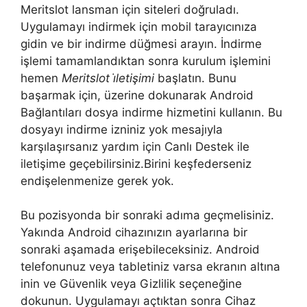
Meritslot lansman için siteleri doğruladı.
Uygulamayı indirmek için mobil tarayıcınıza
gidin ve bir indirme düğmesi arayın. İndirme
işlemi tamamlandıktan sonra kurulum işlemini
hemen
Meritslot i̇letişimi
başlatın. Bunu
başarmak için, üzerine dokunarak Android
Bağlantıları dosya indirme hizmetini kullanın. Bu
dosyayı indirme izniniz yok mesajıyla
karşılaşırsanız yardım için Canlı Destek ile
iletişime geçebilirsiniz.Birini keşfederseniz
endişelenmenize gerek yok.
Bu pozisyonda bir sonraki adıma geçmelisiniz.
Yakında Android cihazınızın ayarlarına bir
sonraki aşamada erişebileceksiniz. Android
telefonunuz veya tabletiniz varsa ekranın altına
inin ve Güvenlik veya Gizlilik seçeneğine
dokunun. Uygulamayı açtıktan sonra Cihaz