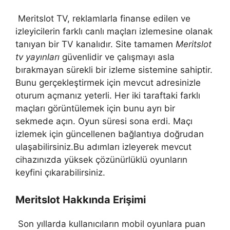
Meritslot TV, reklamlarla finanse edilen ve
izleyicilerin farklı canlı maçları izlemesine olanak
tanıyan bir TV kanalıdır. Site tamamen
Meritslot
tv yayınları
güvenlidir ve çalışmayı asla
bırakmayan sürekli bir izleme sistemine sahiptir.
Bunu gerçekleştirmek için mevcut adresinizle
oturum açmanız yeterli. Her iki taraftaki farklı
maçları görüntülemek için bunu ayrı bir
sekmede açın. Oyun süresi sona erdi. Maçı
izlemek için güncellenen bağlantıya doğrudan
ulaşabilirsiniz.Bu adımları izleyerek mevcut
cihazınızda yüksek çözünürlüklü oyunların
keyfini çıkarabilirsiniz.
Meritslot Hakkında Erişimi
Son yıllarda kullanıcıların mobil oyunlara puan