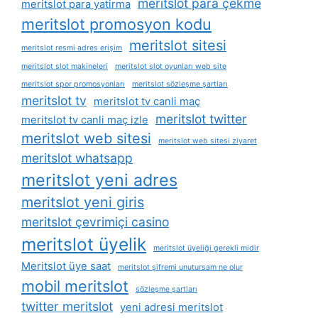
meritslot para çekme
meritslot para yatirma
meritslot promosyon kodu
meritslot sitesi
meritslot resmi adres erişim
meritslot slot makineleri
meritslot slot oyunları web site
meritslot spor promosyonları
meritslot sözleşme şartları
meritslot tv
meritslot tv canli maç
meritslot twitter
meritslot tv canli maç izle
meritslot web sitesi
meritslot web sitesi ziyaret
meritslot whatsapp
meritslot yeni adres
meritslot yeni giris
meritslot çevrimiçi casino
meritslot üyelik
meritslot üyeliği gerekli midir
Meritslot üye saat
meritslot şifremi unutursam ne olur
mobil meritslot
sözleşme şartları
twitter meritslot
yeni adresi meritslot