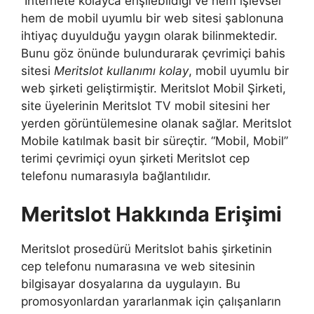
İnternete kolayca erişilebildiği ve hem işlevsel
hem de mobil uyumlu bir web sitesi şablonuna
ihtiyaç duyulduğu yaygın olarak bilinmektedir.
Bunu göz önünde bulundurarak çevrimiçi bahis
sitesi
Meritslot kullanımı kolay
, mobil uyumlu bir
web şirketi geliştirmiştir. Meritslot Mobil Şirketi,
site üyelerinin Meritslot TV mobil sitesini her
yerden görüntülemesine olanak sağlar. Meritslot
Mobile katılmak basit bir süreçtir. “Mobil, Mobil”
terimi çevrimiçi oyun şirketi Meritslot cep
telefonu numarasıyla bağlantılıdır.
Meritslot Hakkında Erişimi
Meritslot prosedürü Meritslot bahis şirketinin
cep telefonu numarasına ve web sitesinin
bilgisayar dosyalarına da uygulayın. Bu
promosyonlardan yararlanmak için çalışanların