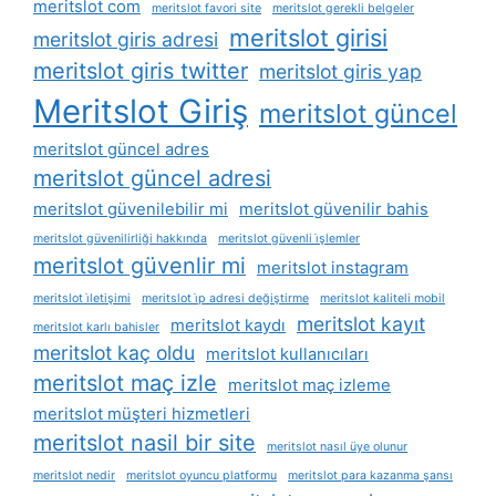
meritslot com
meritslot favori site
meritslot gerekli belgeler
meritslot girisi
meritslot giris adresi
meritslot giris twitter
meritslot giris yap
Meritslot Giriş
meritslot güncel
meritslot güncel adres
meritslot güncel adresi
meritslot güvenilebilir mi
meritslot güvenilir bahis
meritslot güvenilirliği hakkında
meritslot güvenli i̇şlemler
meritslot güvenlir mi
meritslot instagram
meritslot i̇letişimi
meritslot i̇p adresi değiştirme
meritslot kaliteli mobil
meritslot kayıt
meritslot kaydı
meritslot karlı bahisler
meritslot kaç oldu
meritslot kullanıcıları
meritslot maç izle
meritslot maç izleme
meritslot müşteri hizmetleri
meritslot nasil bir site
meritslot nasıl üye olunur
meritslot nedir
meritslot oyuncu platformu
meritslot para kazanma şansı