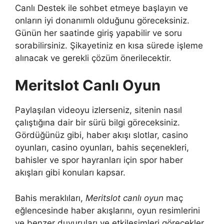
Canlı Destek ile sohbet etmeye başlayın ve
onların iyi donanımlı olduğunu göreceksiniz.
Günün her saatinde giriş yapabilir ve soru
sorabilirsiniz. Şikayetiniz en kısa sürede işleme
alınacak ve gerekli çözüm önerilecektir.
Meritslot Canlı Oyun
Paylaşılan videoyu izlerseniz, sitenin nasıl
çalıştığına dair bir sürü bilgi göreceksiniz.
Gördüğünüz gibi, haber akışı slotlar, casino
oyunları, casino oyunları, bahis seçenekleri,
bahisler ve spor hayranları için spor haber
akışları gibi konuları kapsar.
Bahis meraklıları,
Meritslot canlı oyun
maç
eğlencesinde haber akışlarını, oyun resimlerini
ve benzer duyuruları ve etkileşimleri görecekler.