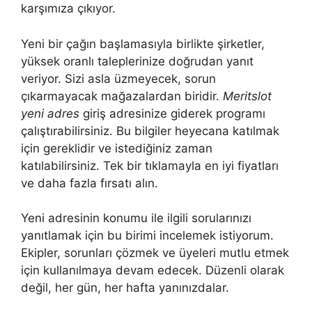
karşımıza çıkıyor.
Yeni bir çağın başlamasıyla birlikte şirketler,
yüksek oranlı taleplerinize doğrudan yanıt
veriyor. Sizi asla üzmeyecek, sorun
çıkarmayacak mağazalardan biridir.
Meritslot
yeni adres
giriş adresinize giderek programı
çalıştırabilirsiniz. Bu bilgiler heyecana katılmak
için gereklidir ve istediğiniz zaman
katılabilirsiniz. Tek bir tıklamayla en iyi fiyatları
ve daha fazla fırsatı alın.
Yeni adresinin konumu ile ilgili sorularınızı
yanıtlamak için bu birimi incelemek istiyorum.
Ekipler, sorunları çözmek ve üyeleri mutlu etmek
için kullanılmaya devam edecek. Düzenli olarak
değil, her gün, her hafta yanınızdalar.