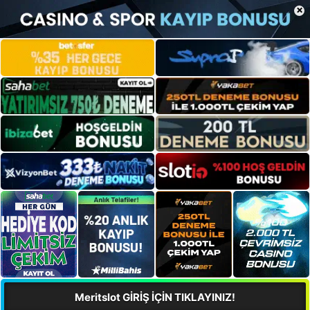
×
Meritslot GİRİŞ İÇİN TIKLAYINIZ!