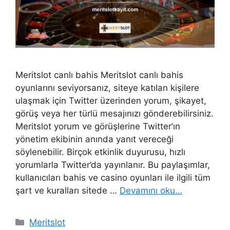
Meritslot canlı bahis Meritslot canlı bahis
oyunlarını seviyorsanız, siteye katılan kişilere
ulaşmak için Twitter üzerinden yorum, şikayet,
görüş veya her türlü mesajınızı gönderebilirsiniz.
Meritslot yorum ve görüşlerine Twitter’ın
yönetim ekibinin anında yanıt vereceği
söylenebilir. Birçok etkinlik duyurusu, hızlı
yorumlarla Twitter’da yayınlanır. Bu paylaşımlar,
kullanıcıları bahis ve casino oyunları ile ilgili tüm
şart ve kuralları sitede …
Devamını oku…
Kategoriler
Meritslot