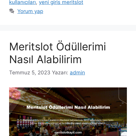
kullanıcıları
,
yeni giris meritslot
Yorum yap
Meritslot Ödüllerimi
Nasıl Alabilirim
Temmuz 5, 2023
Yazarı:
admin