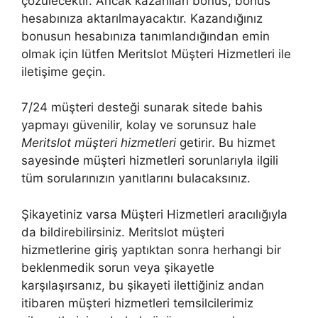
çözülecektir. Ancak kazanılan bonus, bonus
hesabınıza aktarılmayacaktır. Kazandığınız
bonusun hesabınıza tanımlandığından emin
olmak için lütfen Meritslot Müşteri Hizmetleri ile
iletişime geçin.
7/24 müşteri desteği sunarak sitede bahis
yapmayı güvenilir, kolay ve sorunsuz hale
Meritslot müşteri hizmetleri
getirir. Bu hizmet
sayesinde müşteri hizmetleri sorunlarıyla ilgili
tüm sorularınızın yanıtlarını bulacaksınız.
Şikayetiniz varsa Müşteri Hizmetleri aracılığıyla
da bildirebilirsiniz. Meritslot müşteri
hizmetlerine giriş yaptıktan sonra herhangi bir
beklenmedik sorun veya şikayetle
karşılaşırsanız, bu şikayeti ilettiğiniz andan
itibaren müşteri hizmetleri temsilcilerimiz