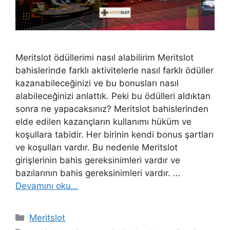
Meritslot ödüllerimi nasıl alabilirim Meritslot
bahislerinde farklı aktivitelerle nasıl farklı ödüller
kazanabileceğinizi ve bu bonusları nasıl
alabileceğinizi anlattık. Peki bu ödülleri aldıktan
sonra ne yapacaksınız? Meritslot bahislerinden
elde edilen kazançların kullanımı hüküm ve
koşullara tabidir. Her birinin kendi bonus şartları
ve koşulları vardır. Bu nedenle Meritslot
girişlerinin bahis gereksinimleri vardır ve
bazılarının bahis gereksinimleri vardır. …
Devamını oku…
Kategoriler
Meritslot