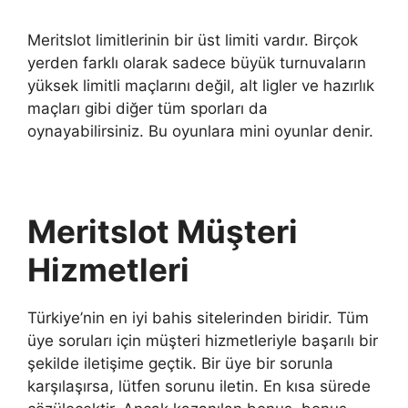
Meritslot limitlerinin bir üst limiti vardır. Birçok
yerden farklı olarak sadece büyük turnuvaların
yüksek limitli maçlarını değil, alt ligler ve hazırlık
maçları gibi diğer tüm sporları da
oynayabilirsiniz. Bu oyunlara mini oyunlar denir.
Meritslot Müşteri
Hizmetleri
Türkiye’nin en iyi bahis sitelerinden biridir. Tüm
üye soruları için müşteri hizmetleriyle başarılı bir
şekilde iletişime geçtik. Bir üye bir sorunla
karşılaşırsa, lütfen sorunu iletin. En kısa sürede