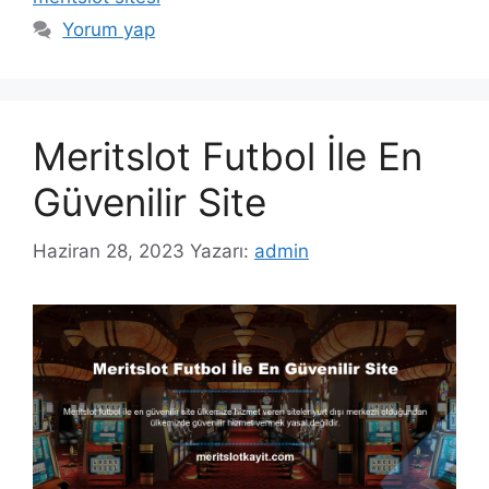
Yorum yap
Meritslot Futbol İle En
Güvenilir Site
Haziran 28, 2023
Yazarı:
admin