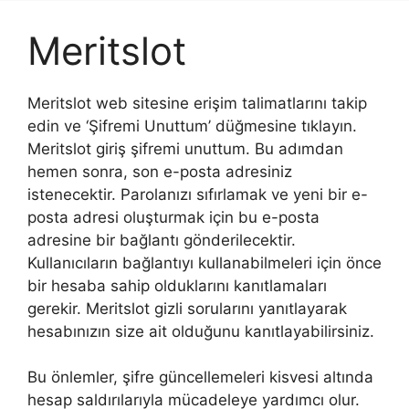
Meritslot
Meritslot web sitesine erişim talimatlarını takip
edin ve ‘Şifremi Unuttum’ düğmesine tıklayın.
Meritslot giriş şifremi unuttum. Bu adımdan
hemen sonra, son e-posta adresiniz
istenecektir. Parolanızı sıfırlamak ve yeni bir e-
posta adresi oluşturmak için bu e-posta
adresine bir bağlantı gönderilecektir.
Kullanıcıların bağlantıyı kullanabilmeleri için önce
bir hesaba sahip olduklarını kanıtlamaları
gerekir. Meritslot gizli sorularını yanıtlayarak
hesabınızın size ait olduğunu kanıtlayabilirsiniz.
Bu önlemler, şifre güncellemeleri kisvesi altında
hesap saldırılarıyla mücadeleye yardımcı olur.