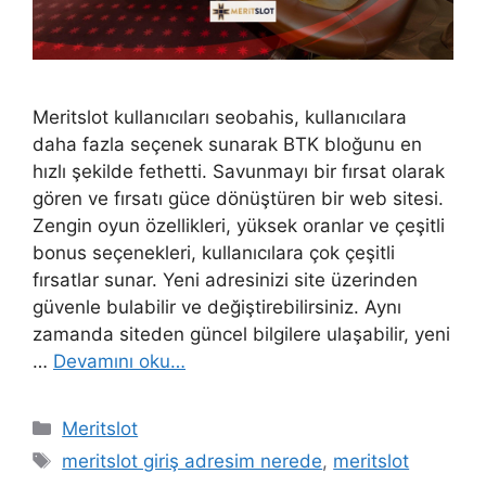
Meritslot kullanıcıları seobahis, kullanıcılara
daha fazla seçenek sunarak BTK bloğunu en
hızlı şekilde fethetti. Savunmayı bir fırsat olarak
gören ve fırsatı güce dönüştüren bir web sitesi.
Zengin oyun özellikleri, yüksek oranlar ve çeşitli
bonus seçenekleri, kullanıcılara çok çeşitli
fırsatlar sunar. Yeni adresinizi site üzerinden
güvenle bulabilir ve değiştirebilirsiniz. Aynı
zamanda siteden güncel bilgilere ulaşabilir, yeni
…
Devamını oku…
Kategoriler
Meritslot
Etiketler
meritslot giriş adresim nerede
,
meritslot