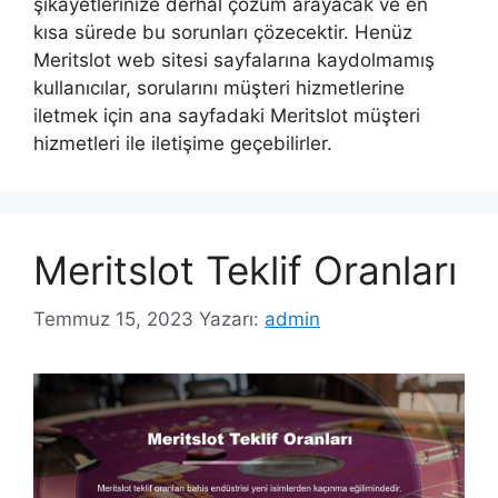
şikayetlerinize derhal çözüm arayacak ve en
kısa sürede bu sorunları çözecektir. Henüz
Meritslot web sitesi sayfalarına kaydolmamış
kullanıcılar, sorularını müşteri hizmetlerine
iletmek için ana sayfadaki Meritslot müşteri
hizmetleri ile iletişime geçebilirler.
Meritslot Teklif Oranları
Temmuz 15, 2023
Yazarı:
admin