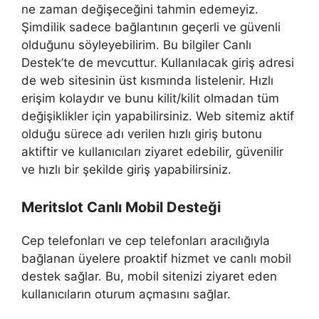
ne zaman değişeceğini tahmin edemeyiz.
Şimdilik sadece bağlantının geçerli ve güvenli
olduğunu söyleyebilirim. Bu bilgiler Canlı
Destek’te de mevcuttur. Kullanılacak giriş adresi
de web sitesinin üst kısmında listelenir. Hızlı
erişim kolaydır ve bunu kilit/kilit olmadan tüm
değişiklikler için yapabilirsiniz. Web sitemiz aktif
olduğu sürece adı verilen hızlı giriş butonu
aktiftir ve kullanıcıları ziyaret edebilir, güvenilir
ve hızlı bir şekilde giriş yapabilirsiniz.
Meritslot Canlı Mobil Desteği
Cep telefonları ve cep telefonları aracılığıyla
bağlanan üyelere proaktif hizmet ve canlı mobil
destek sağlar. Bu, mobil sitenizi ziyaret eden
kullanıcıların oturum açmasını sağlar.